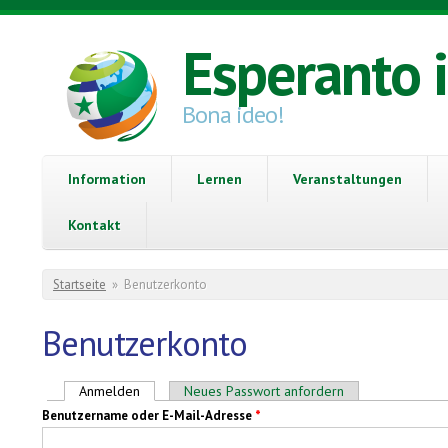
Direkt zum Inhalt
Esperanto 
Bona ideo!
Information
Lernen
Veranstaltungen
Kontakt
Sie sind hier
Startseite
»
Benutzerkonto
Benutzerkonto
Haupt-Reiter
Anmelden
(aktiver Reiter)
Neues Passwort anfordern
Benutzername oder E-Mail-Adresse
*