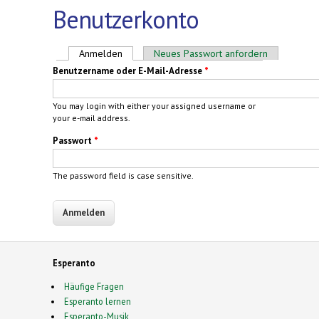
Benutzerkonto
Haupt-Reiter
Anmelden
(aktiver Reiter)
Neues Passwort anfordern
Benutzername oder E-Mail-Adresse
*
You may login with either your assigned username or
your e-mail address.
Passwort
*
The password field is case sensitive.
Esperanto
Häufige Fragen
Esperanto lernen
Esperanto-Musik