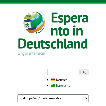
Direkt zum Inhalt
Espera
nto in
Deutschland
Lingvo internacia!
Suchformular
Suche
Deutsch
Esperanto