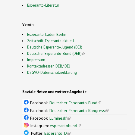
Esperanto-Literatur
Verein
Esperanto-Laden Berlin
Zeitschrift: Esperanto aktuell
Deutsche Esperanto-Jugend (DEJ)
Deutscher Esperanto-Bund (DEB)
(link is external)
Impressum
Kontaktadressen DEB/ DEJ
DSGVO-Datenschutzerklärung
Soziale Netze und weitere Angebote
Facebook:
Deutscher Esperanto-Bund
(link is
external)
Facebook:
Deutscher Esperanto-Kongress
(link is
external)
Facebook:
Luminesk'
(link is external)
Instagram:
esperantobund
(link is external)
Twitter:
Esperanto_D
(link is external)