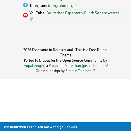
Telegram:
telegramo.org
(link is external)
YouTube:
Deutscher Esperanto-Bund: Sehenswertes
(link is external)
2026 Esperanto in Deutschland- This is a Free Drupal
Theme
Ported to Drupal for the Open Source Community by
Drupalizing
(link is external)
, a Project of
More than (just) Themes
(link is
.
Original design by
Simple Themes
.
(link is
external)
external)
Wir benutzen technisch notwendige Cookies.