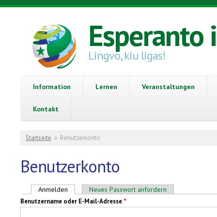
Direkt zum Inhalt
Esperanto 
Lingvo, kiu ligas!
Information
Lernen
Veranstaltungen
Kontakt
Sie sind hier
Startseite
»
Benutzerkonto
Benutzerkonto
Haupt-Reiter
Anmelden
(aktiver Reiter)
Neues Passwort anfordern
Benutzername oder E-Mail-Adresse
*