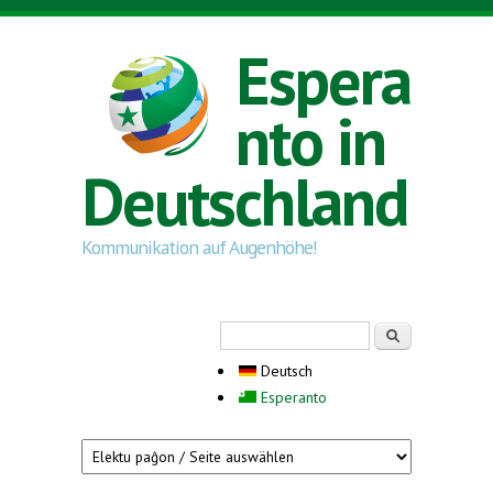
Direkt zum Inhalt
Espera
nto in
Deutschland
Kommunikation auf Augenhöhe!
Suchformular
Suche
Deutsch
Esperanto