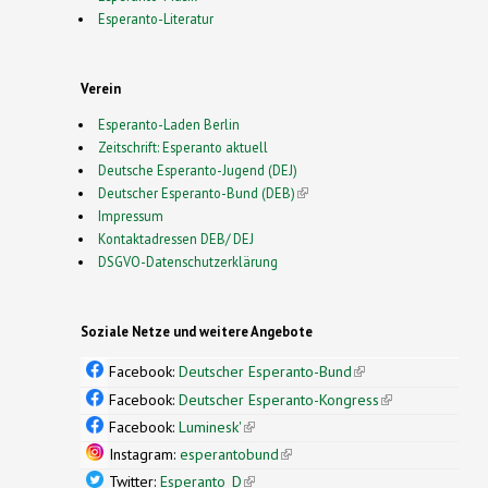
Esperanto-Literatur
Verein
Esperanto-Laden Berlin
Zeitschrift: Esperanto aktuell
Deutsche Esperanto-Jugend (DEJ)
Deutscher Esperanto-Bund (DEB)
(link is external)
Impressum
Kontaktadressen DEB/ DEJ
DSGVO-Datenschutzerklärung
Soziale Netze und weitere Angebote
Facebook:
Deutscher Esperanto-Bund
(link is
external)
Facebook:
Deutscher Esperanto-Kongress
(link is
external)
Facebook:
Luminesk'
(link is external)
Instagram:
esperantobund
(link is external)
Twitter:
Esperanto_D
(link is external)