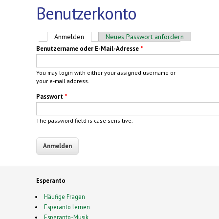
Benutzerkonto
Haupt-Reiter
Anmelden
(aktiver Reiter)
Neues Passwort anfordern
Benutzername oder E-Mail-Adresse
*
You may login with either your assigned username or
your e-mail address.
Passwort
*
The password field is case sensitive.
Esperanto
Häufige Fragen
Esperanto lernen
Esperanto-Musik