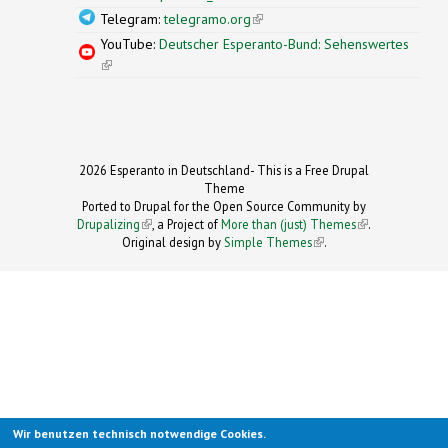
Telegram:
telegramo.org
(link is external)
YouTube:
Deutscher Esperanto-Bund: Sehenswertes
(link is external)
2026 Esperanto in Deutschland- This is a Free Drupal
Theme
Ported to Drupal for the Open Source Community by
Drupalizing
(link is external)
, a Project of
More than (just) Themes
(link is
.
Original design by
Simple Themes
.
(link is
external)
external)
Wir benutzen technisch notwendige Cookies.