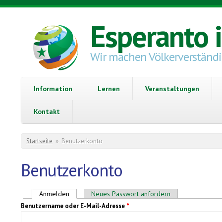
Direkt zum Inhalt
Esperanto 
Wir machen Völkerverständ
Information
Lernen
Veranstaltungen
Kontakt
Sie sind hier
Startseite
»
Benutzerkonto
Benutzerkonto
Haupt-Reiter
Anmelden
(aktiver Reiter)
Neues Passwort anfordern
Benutzername oder E-Mail-Adresse
*