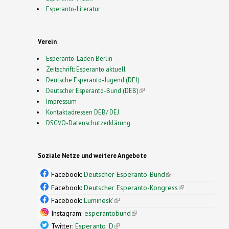
Esperanto-Literatur
Verein
Esperanto-Laden Berlin
Zeitschrift: Esperanto aktuell
Deutsche Esperanto-Jugend (DEJ)
Deutscher Esperanto-Bund (DEB)
(link is external)
Impressum
Kontaktadressen DEB/ DEJ
DSGVO-Datenschutzerklärung
Soziale Netze und weitere Angebote
Facebook:
Deutscher Esperanto-Bund
(link is
external)
Facebook:
Deutscher Esperanto-Kongress
(link is
external)
Facebook:
Luminesk'
(link is external)
Instagram:
esperantobund
(link is external)
Twitter:
Esperanto_D
(link is external)