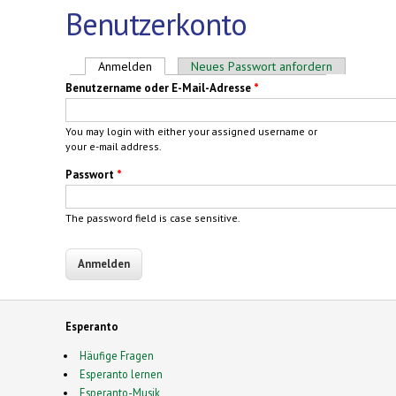
Benutzerkonto
Haupt-Reiter
Anmelden
(aktiver Reiter)
Neues Passwort anfordern
Benutzername oder E-Mail-Adresse
*
You may login with either your assigned username or
your e-mail address.
Passwort
*
The password field is case sensitive.
Esperanto
Häufige Fragen
Esperanto lernen
Esperanto-Musik