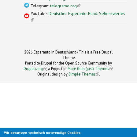
Telegram:
telegramo.org
(link is external)
YouTube:
Deutscher Esperanto-Bund: Sehenswertes
(link is external)
2026 Esperanto in Deutschland- This is a Free Drupal
Theme
Ported to Drupal for the Open Source Community by
Drupalizing
(link is external)
, a Project of
More than (just) Themes
(link is
.
Original design by
Simple Themes
.
(link is
external)
external)
Wir benutzen technisch notwendige Cookies.