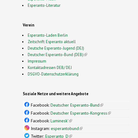
Esperanto-Literatur
Verein
Esperanto-Laden Berlin
Zeitschrift: Esperanto aktuell
Deutsche Esperanto-Jugend (DEJ)
Deutscher Esperanto-Bund (DEB)
(link is external)
Impressum
Kontaktadressen DEB/ DEJ
DSGVO-Datenschutzerklärung
Soziale Netze und weitere Angebote
Facebook:
Deutscher Esperanto-Bund
(link is
external)
Facebook:
Deutscher Esperanto-Kongress
(link is
external)
Facebook:
Luminesk'
(link is external)
Instagram:
esperantobund
(link is external)
Twitter:
Esperanto_D
(link is external)