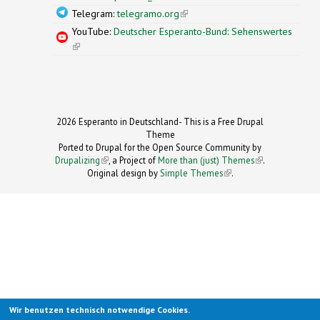
Telegram:
telegramo.org
(link is external)
YouTube:
Deutscher Esperanto-Bund: Sehenswertes
(link is external)
2026 Esperanto in Deutschland- This is a Free Drupal
Theme
Ported to Drupal for the Open Source Community by
Drupalizing
(link is external)
, a Project of
More than (just) Themes
(link is
.
Original design by
Simple Themes
.
(link is
external)
external)
Wir benutzen technisch notwendige Cookies.