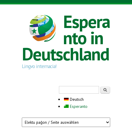
Direkt zum Inhalt
Espera
nto in
Deutschland
Lingvo internacia!
Suchformular
Suche
Deutsch
Esperanto