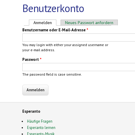
Benutzerkonto
Haupt-Reiter
Anmelden
(aktiver Reiter)
Neues Passwort anfordern
Benutzername oder E-Mail-Adresse
*
You may login with either your assigned username or
your e-mail address.
Passwort
*
The password field is case sensitive.
Esperanto
Häufige Fragen
Esperanto lernen
Esperanto-Musik