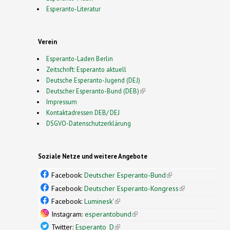
Esperanto-Literatur
Verein
Esperanto-Laden Berlin
Zeitschrift: Esperanto aktuell
Deutsche Esperanto-Jugend (DEJ)
Deutscher Esperanto-Bund (DEB)
(link is external)
Impressum
Kontaktadressen DEB/ DEJ
DSGVO-Datenschutzerklärung
Soziale Netze und weitere Angebote
Facebook:
Deutscher Esperanto-Bund
(link is
external)
Facebook:
Deutscher Esperanto-Kongress
(link is
external)
Facebook:
Luminesk'
(link is external)
Instagram:
esperantobund
(link is external)
Twitter:
Esperanto_D
(link is external)