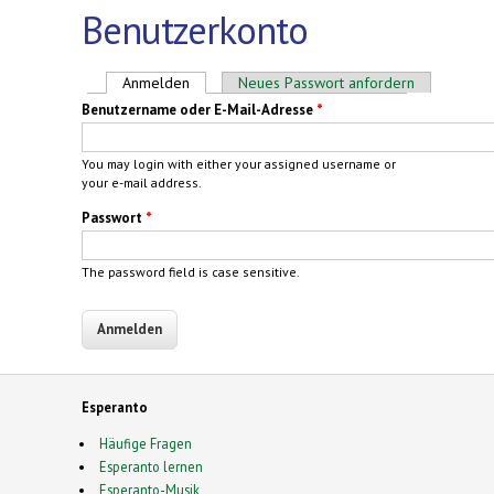
Benutzerkonto
Haupt-Reiter
Anmelden
(aktiver Reiter)
Neues Passwort anfordern
Benutzername oder E-Mail-Adresse
*
You may login with either your assigned username or
your e-mail address.
Passwort
*
The password field is case sensitive.
Esperanto
Häufige Fragen
Esperanto lernen
Esperanto-Musik