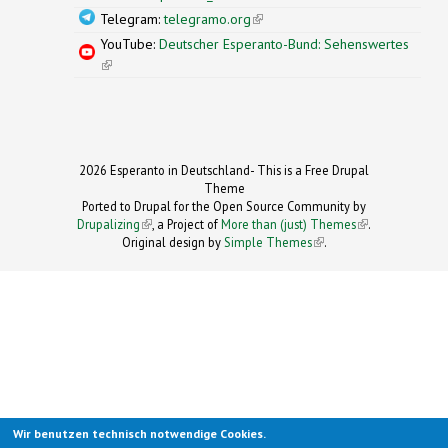
Telegram:
telegramo.org
(link is external)
YouTube:
Deutscher Esperanto-Bund: Sehenswertes
(link is external)
2026 Esperanto in Deutschland- This is a Free Drupal
Theme
Ported to Drupal for the Open Source Community by
Drupalizing
(link is external)
, a Project of
More than (just) Themes
(link is
.
Original design by
Simple Themes
.
(link is
external)
external)
Wir benutzen technisch notwendige Cookies.