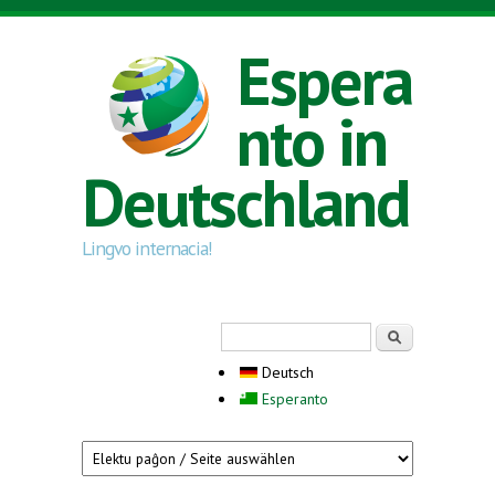
Direkt zum Inhalt
Espera
nto in
Deutschland
Lingvo internacia!
Suchformular
Suche
Deutsch
Esperanto