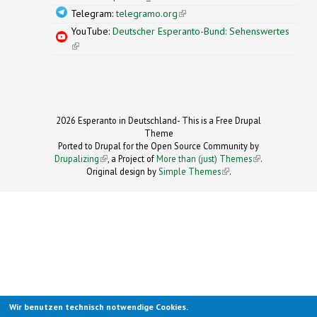
Telegram:
telegramo.org
(link is external)
YouTube:
Deutscher Esperanto-Bund: Sehenswertes
(link is external)
2026 Esperanto in Deutschland- This is a Free Drupal
Theme
Ported to Drupal for the Open Source Community by
Drupalizing
(link is external)
, a Project of
More than (just) Themes
(link is
.
Original design by
Simple Themes
.
(link is
external)
external)
Wir benutzen technisch notwendige Cookies.