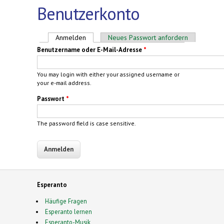
Benutzerkonto
Haupt-Reiter
Anmelden
(aktiver Reiter)
Neues Passwort anfordern
Benutzername oder E-Mail-Adresse
*
You may login with either your assigned username or
your e-mail address.
Passwort
*
The password field is case sensitive.
Esperanto
Häufige Fragen
Esperanto lernen
Esperanto-Musik