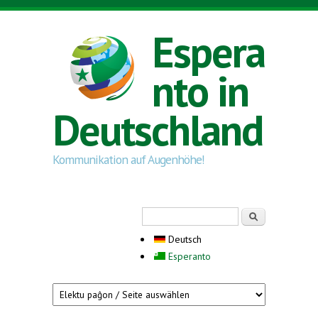
Direkt zum Inhalt
Espera
nto in
Deutschland
Kommunikation auf Augenhöhe!
Suchformular
Suche
Deutsch
Esperanto