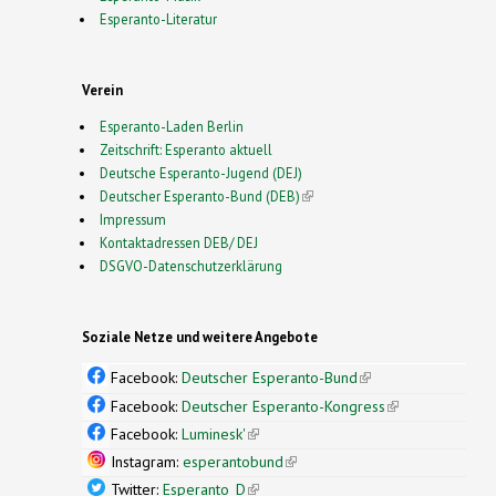
Esperanto-Literatur
Verein
Esperanto-Laden Berlin
Zeitschrift: Esperanto aktuell
Deutsche Esperanto-Jugend (DEJ)
Deutscher Esperanto-Bund (DEB)
(link is external)
Impressum
Kontaktadressen DEB/ DEJ
DSGVO-Datenschutzerklärung
Soziale Netze und weitere Angebote
Facebook:
Deutscher Esperanto-Bund
(link is
external)
Facebook:
Deutscher Esperanto-Kongress
(link is
external)
Facebook:
Luminesk'
(link is external)
Instagram:
esperantobund
(link is external)
Twitter:
Esperanto_D
(link is external)