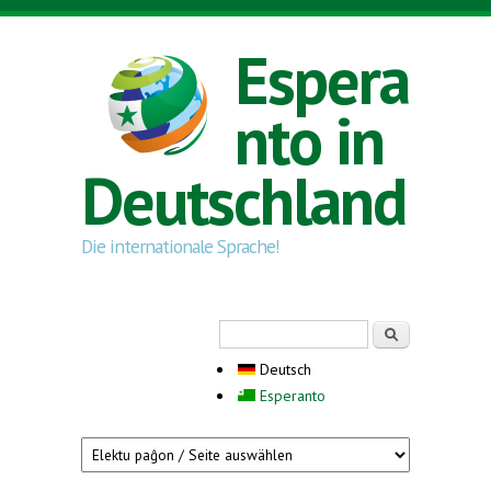
Direkt zum Inhalt
Espera
nto in
Deutschland
Die internationale Sprache!
Suchformular
Suche
Deutsch
Esperanto