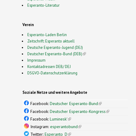
Esperanto-Literatur
Verein
Esperanto-Laden Berlin
Zeitschrift: Esperanto aktuell
Deutsche Esperanto-Jugend (DEJ)
Deutscher Esperanto-Bund (DEB)
(link is external)
Impressum
Kontaktadressen DEB/ DEJ
DSGVO-Datenschutzerklärung
Soziale Netze und weitere Angebote
Facebook:
Deutscher Esperanto-Bund
(link is
external)
Facebook:
Deutscher Esperanto-Kongress
(link is
external)
Facebook:
Luminesk'
(link is external)
Instagram:
esperantobund
(link is external)
Twitter:
Esperanto_D
(link is external)