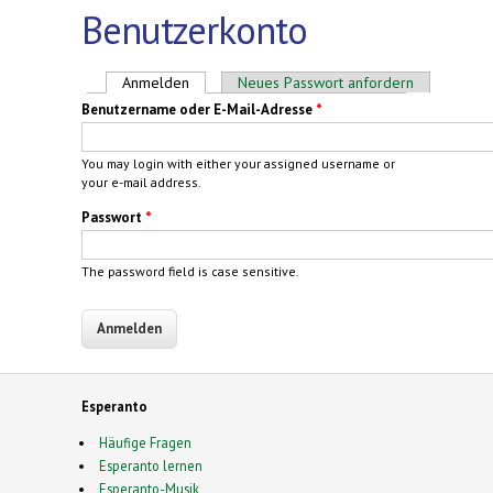
Benutzerkonto
Haupt-Reiter
Anmelden
(aktiver Reiter)
Neues Passwort anfordern
Benutzername oder E-Mail-Adresse
*
You may login with either your assigned username or
your e-mail address.
Passwort
*
The password field is case sensitive.
Esperanto
Häufige Fragen
Esperanto lernen
Esperanto-Musik