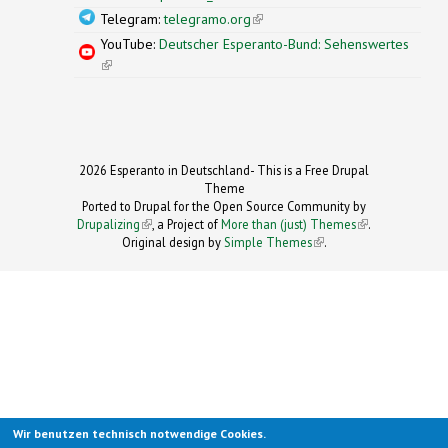
Telegram:
telegramo.org
(link is external)
YouTube:
Deutscher Esperanto-Bund: Sehenswertes
(link is external)
2026 Esperanto in Deutschland- This is a Free Drupal
Theme
Ported to Drupal for the Open Source Community by
Drupalizing
(link is external)
, a Project of
More than (just) Themes
(link is
.
Original design by
Simple Themes
.
(link is
external)
external)
Wir benutzen technisch notwendige Cookies.