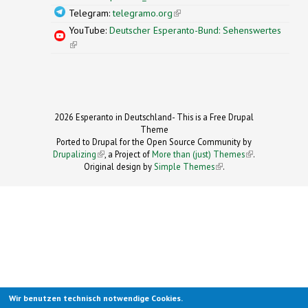
Telegram:
telegramo.org
(link is external)
YouTube:
Deutscher Esperanto-Bund: Sehenswertes
(link is external)
2026 Esperanto in Deutschland- This is a Free Drupal
Theme
Ported to Drupal for the Open Source Community by
Drupalizing
(link is external)
, a Project of
More than (just) Themes
(link is
.
Original design by
Simple Themes
.
(link is
external)
external)
Wir benutzen technisch notwendige Cookies.