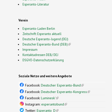
Esperanto-Literatur
Verein
Esperanto-Laden Berlin
Zeitschrift: Esperanto aktuell
Deutsche Esperanto-Jugend (DEJ)
Deutscher Esperanto-Bund (DEB)
(link is external)
Impressum
Kontaktadressen DEB/ DEJ
DSGVO-Datenschutzerklärung
Soziale Netze und weitere Angebote
Facebook:
Deutscher Esperanto-Bund
(link is
external)
Facebook:
Deutscher Esperanto-Kongress
(link is
external)
Facebook:
Luminesk'
(link is external)
Instagram:
esperantobund
(link is external)
Twitter:
Esperanto_D
(link is external)