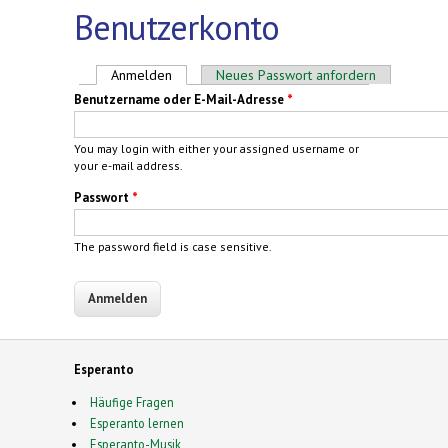
Benutzerkonto
Haupt-Reiter
Anmelden
(aktiver Reiter)
Neues Passwort anfordern
Benutzername oder E-Mail-Adresse
*
You may login with either your assigned username or
your e-mail address.
Passwort
*
The password field is case sensitive.
Esperanto
Häufige Fragen
Esperanto lernen
Esperanto-Musik