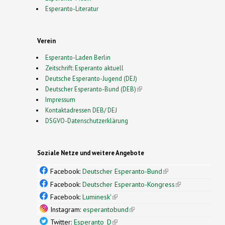
Esperanto-Literatur
Verein
Esperanto-Laden Berlin
Zeitschrift: Esperanto aktuell
Deutsche Esperanto-Jugend (DEJ)
Deutscher Esperanto-Bund (DEB)
(link is external)
Impressum
Kontaktadressen DEB/ DEJ
DSGVO-Datenschutzerklärung
Soziale Netze und weitere Angebote
Facebook:
Deutscher Esperanto-Bund
(link is
external)
Facebook:
Deutscher Esperanto-Kongress
(link is
external)
Facebook:
Luminesk'
(link is external)
Instagram:
esperantobund
(link is external)
Twitter:
Esperanto_D
(link is external)