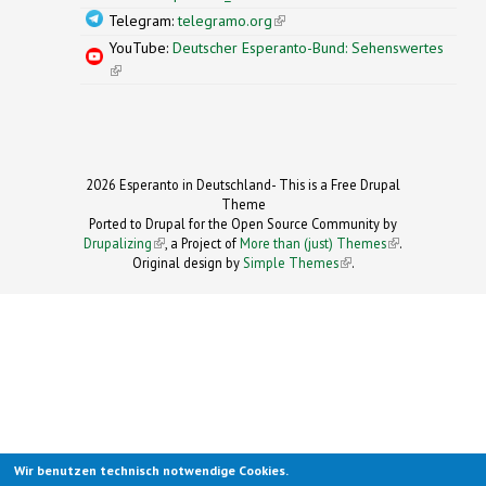
Telegram:
telegramo.org
(link is external)
YouTube:
Deutscher Esperanto-Bund: Sehenswertes
(link is external)
2026 Esperanto in Deutschland- This is a Free Drupal
Theme
Ported to Drupal for the Open Source Community by
Drupalizing
(link is external)
, a Project of
More than (just) Themes
(link is
.
Original design by
Simple Themes
.
(link is
external)
external)
Wir benutzen technisch notwendige Cookies.