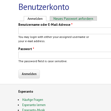
Benutzerkonto
Haupt-Reiter
Anmelden
(aktiver Reiter)
Neues Passwort anfordern
Benutzername oder E-Mail-Adresse
*
You may login with either your assigned username or
your e-mail address.
Passwort
*
The password field is case sensitive.
Esperanto
Häufige Fragen
Esperanto lernen
Esperanto-Musik