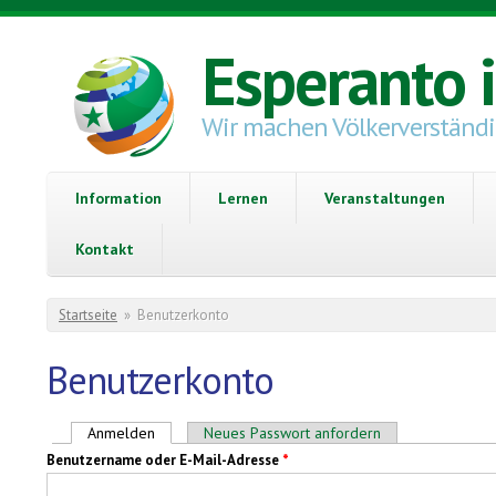
Direkt zum Inhalt
Esperanto 
Wir machen Völkerverständ
Information
Lernen
Veranstaltungen
Kontakt
Sie sind hier
Startseite
»
Benutzerkonto
Benutzerkonto
Haupt-Reiter
Anmelden
(aktiver Reiter)
Neues Passwort anfordern
Benutzername oder E-Mail-Adresse
*