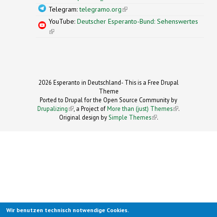
Telegram:
telegramo.org
(link is external)
YouTube:
Deutscher Esperanto-Bund: Sehenswertes
(link is external)
2026 Esperanto in Deutschland- This is a Free Drupal
Theme
Ported to Drupal for the Open Source Community by
Drupalizing
(link is external)
, a Project of
More than (just) Themes
(link is
.
Original design by
Simple Themes
.
(link is
external)
external)
Wir benutzen technisch notwendige Cookies.