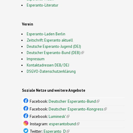
Esperanto-Literatur
Verein
Esperanto-Laden Berlin
Zeitschrift: Esperanto aktuell
Deutsche Esperanto-Jugend (DEJ)
Deutscher Esperanto-Bund (DEB)
(link is external)
Impressum
Kontaktadressen DEB/ DEJ
DSGVO-Datenschutzerklärung
Soziale Netze und weitere Angebote
Facebook:
Deutscher Esperanto-Bund
(link is
external)
Facebook:
Deutscher Esperanto-Kongress
(link is
external)
Facebook:
Luminesk'
(link is external)
Instagram:
esperantobund
(link is external)
Twitter:
Esperanto_D
(link is external)