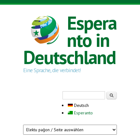
Direkt zum Inhalt
Espera
nto in
Deutschland
Eine Sprache, die verbindet!
Suchformular
Suche
Deutsch
Esperanto