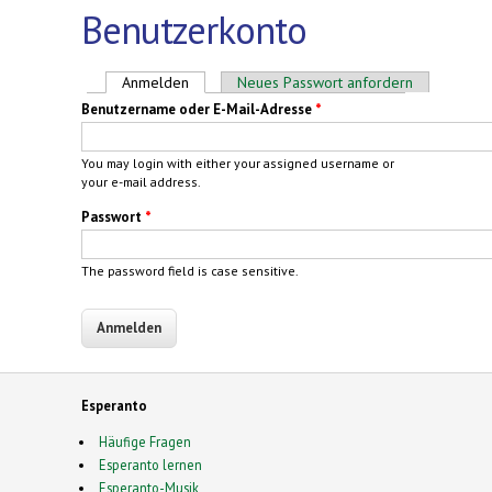
Benutzerkonto
Haupt-Reiter
Anmelden
(aktiver Reiter)
Neues Passwort anfordern
Benutzername oder E-Mail-Adresse
*
You may login with either your assigned username or
your e-mail address.
Passwort
*
The password field is case sensitive.
Esperanto
Häufige Fragen
Esperanto lernen
Esperanto-Musik