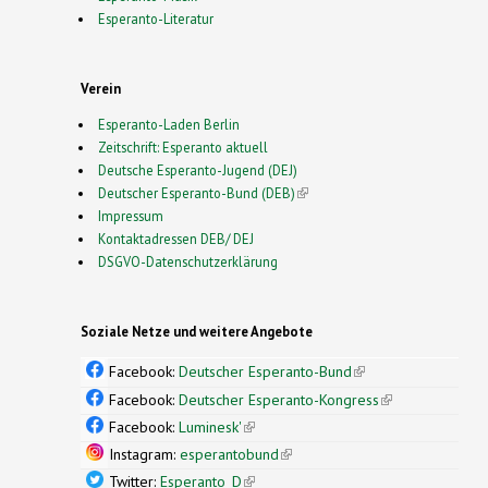
Esperanto-Literatur
Verein
Esperanto-Laden Berlin
Zeitschrift: Esperanto aktuell
Deutsche Esperanto-Jugend (DEJ)
Deutscher Esperanto-Bund (DEB)
(link is external)
Impressum
Kontaktadressen DEB/ DEJ
DSGVO-Datenschutzerklärung
Soziale Netze und weitere Angebote
Facebook:
Deutscher Esperanto-Bund
(link is
external)
Facebook:
Deutscher Esperanto-Kongress
(link is
external)
Facebook:
Luminesk'
(link is external)
Instagram:
esperantobund
(link is external)
Twitter:
Esperanto_D
(link is external)