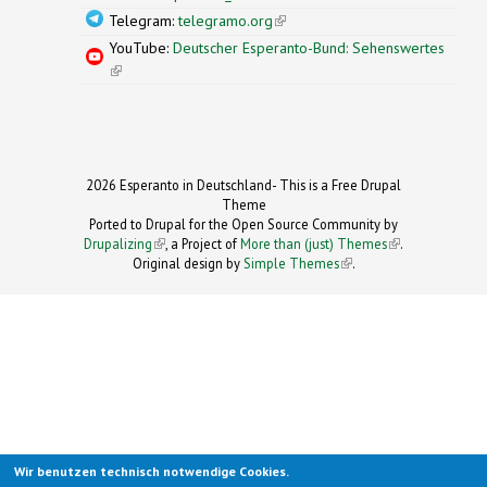
Telegram:
telegramo.org
(link is external)
YouTube:
Deutscher Esperanto-Bund: Sehenswertes
(link is external)
2026 Esperanto in Deutschland- This is a Free Drupal
Theme
Ported to Drupal for the Open Source Community by
Drupalizing
(link is external)
, a Project of
More than (just) Themes
(link is
.
Original design by
Simple Themes
.
(link is
external)
external)
Wir benutzen technisch notwendige Cookies.