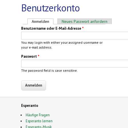
Benutzerkonto
Haupt-Reiter
Anmelden
(aktiver Reiter)
Neues Passwort anfordern
Benutzername oder E-Mail-Adresse
*
You may login with either your assigned username or
your e-mail address.
Passwort
*
The password field is case sensitive.
Esperanto
Häufige Fragen
Esperanto lernen
Esperanto-Musik