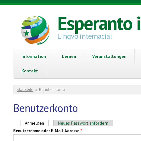
Direkt zum Inhalt
Esperanto 
Lingvo internacia!
Information
Lernen
Veranstaltungen
Kontakt
Sie sind hier
Startseite
»
Benutzerkonto
Benutzerkonto
Haupt-Reiter
Anmelden
(aktiver Reiter)
Neues Passwort anfordern
Benutzername oder E-Mail-Adresse
*