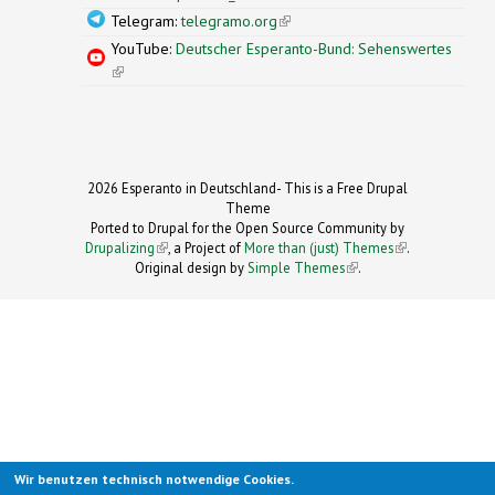
Telegram:
telegramo.org
(link is external)
YouTube:
Deutscher Esperanto-Bund: Sehenswertes
(link is external)
2026 Esperanto in Deutschland- This is a Free Drupal
Theme
Ported to Drupal for the Open Source Community by
Drupalizing
(link is external)
, a Project of
More than (just) Themes
(link is
.
Original design by
Simple Themes
.
(link is
external)
external)
Wir benutzen technisch notwendige Cookies.