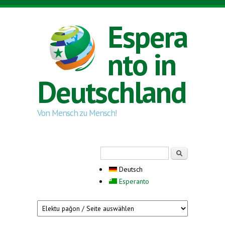
Direkt zum Inhalt
Espera
nto in
Deutschland
Von Mensch zu Mensch!
Suchformular
Suche
Deutsch
Esperanto