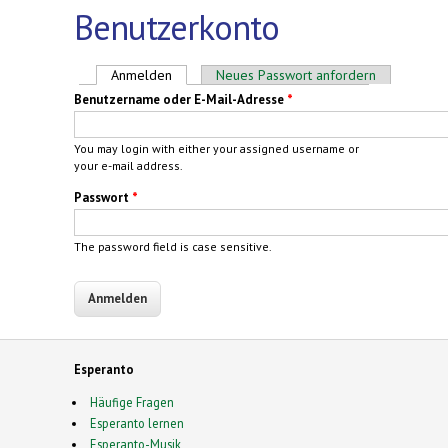
Benutzerkonto
Haupt-Reiter
Anmelden
(aktiver Reiter)
Neues Passwort anfordern
Benutzername oder E-Mail-Adresse
*
You may login with either your assigned username or
your e-mail address.
Passwort
*
The password field is case sensitive.
Esperanto
Häufige Fragen
Esperanto lernen
Esperanto-Musik