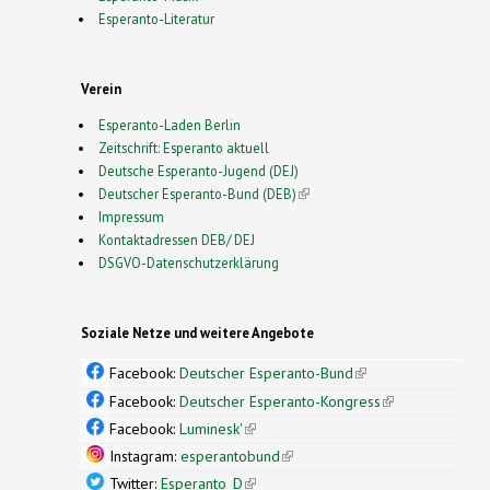
Esperanto-Literatur
Verein
Esperanto-Laden Berlin
Zeitschrift: Esperanto aktuell
Deutsche Esperanto-Jugend (DEJ)
Deutscher Esperanto-Bund (DEB)
(link is external)
Impressum
Kontaktadressen DEB/ DEJ
DSGVO-Datenschutzerklärung
Soziale Netze und weitere Angebote
Facebook:
Deutscher Esperanto-Bund
(link is
external)
Facebook:
Deutscher Esperanto-Kongress
(link is
external)
Facebook:
Luminesk'
(link is external)
Instagram:
esperantobund
(link is external)
Twitter:
Esperanto_D
(link is external)