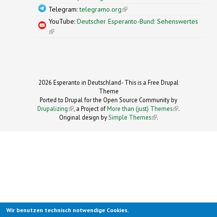
Telegram:
telegramo.org
(link is external)
YouTube:
Deutscher Esperanto-Bund: Sehenswertes
(link is external)
2026 Esperanto in Deutschland- This is a Free Drupal
Theme
Ported to Drupal for the Open Source Community by
Drupalizing
(link is external)
, a Project of
More than (just) Themes
(link is
.
Original design by
Simple Themes
.
(link is
external)
external)
Wir benutzen technisch notwendige Cookies.