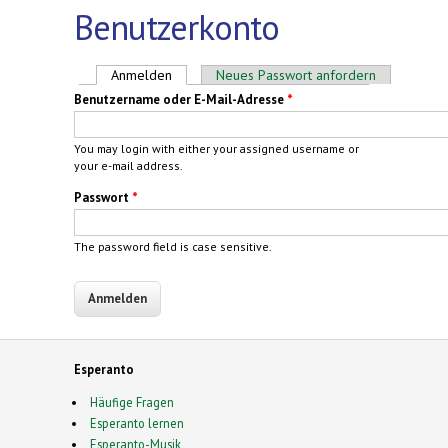
Benutzerkonto
Haupt-Reiter
Anmelden
(aktiver Reiter)
Neues Passwort anfordern
Benutzername oder E-Mail-Adresse
*
You may login with either your assigned username or
your e-mail address.
Passwort
*
The password field is case sensitive.
Esperanto
Häufige Fragen
Esperanto lernen
Esperanto-Musik