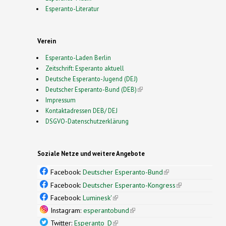
Esperanto-Literatur
Verein
Esperanto-Laden Berlin
Zeitschrift: Esperanto aktuell
Deutsche Esperanto-Jugend (DEJ)
Deutscher Esperanto-Bund (DEB)
(link is external)
Impressum
Kontaktadressen DEB/ DEJ
DSGVO-Datenschutzerklärung
Soziale Netze und weitere Angebote
Facebook:
Deutscher Esperanto-Bund
(link is
external)
Facebook:
Deutscher Esperanto-Kongress
(link is
external)
Facebook:
Luminesk'
(link is external)
Instagram:
esperantobund
(link is external)
Twitter:
Esperanto_D
(link is external)