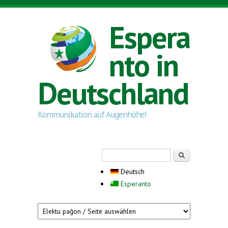
Direkt zum Inhalt
Espera
nto in
Deutschland
Kommunikation auf Augenhöhe!
Suchformular
Suche
Deutsch
Esperanto