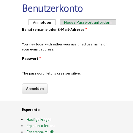
Benutzerkonto
Haupt-Reiter
Anmelden
(aktiver Reiter)
Neues Passwort anfordern
Benutzername oder E-Mail-Adresse
*
You may login with either your assigned username or
your e-mail address.
Passwort
*
The password field is case sensitive.
Esperanto
Häufige Fragen
Esperanto lernen
Esperanto-Musik