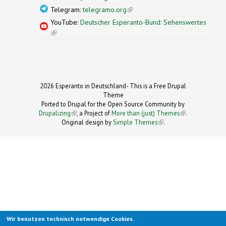
Telegram:
telegramo.org
(link is external)
YouTube:
Deutscher Esperanto-Bund: Sehenswertes
(link is external)
2026 Esperanto in Deutschland- This is a Free Drupal
Theme
Ported to Drupal for the Open Source Community by
Drupalizing
(link is external)
, a Project of
More than (just) Themes
(link is
.
Original design by
Simple Themes
.
(link is
external)
external)
Wir benutzen technisch notwendige Cookies.