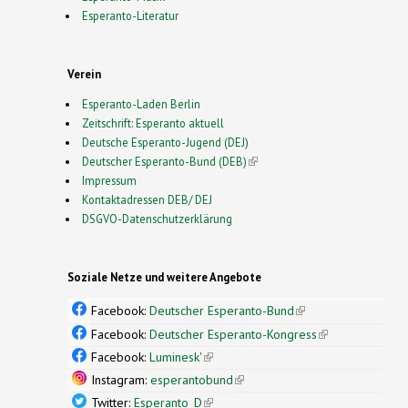
Esperanto-Literatur
Verein
Esperanto-Laden Berlin
Zeitschrift: Esperanto aktuell
Deutsche Esperanto-Jugend (DEJ)
Deutscher Esperanto-Bund (DEB)
(link is external)
Impressum
Kontaktadressen DEB/ DEJ
DSGVO-Datenschutzerklärung
Soziale Netze und weitere Angebote
Facebook:
Deutscher Esperanto-Bund
(link is
external)
Facebook:
Deutscher Esperanto-Kongress
(link is
external)
Facebook:
Luminesk'
(link is external)
Instagram:
esperantobund
(link is external)
Twitter:
Esperanto_D
(link is external)