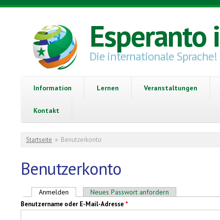
Direkt zum Inhalt
Esperanto 
Die internationale Sprache!
Information
Lernen
Veranstaltungen
Kontakt
Sie sind hier
Startseite
»
Benutzerkonto
Benutzerkonto
Haupt-Reiter
Anmelden
(aktiver Reiter)
Neues Passwort anfordern
Benutzername oder E-Mail-Adresse
*