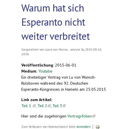
Warum hat sich
Esperanto nicht
weiter verbreitet
Gespeichert von
Louis von Wunsc...
am/um So, 2015-08-16
19:36
Veröffentlichung:
2015-06-01
Medium:
Youtube
Ein dreiteiliger Vortrag von Lu von Wunsch-
Rolshoven während des 92. Deutschen
Esperanto-Kongresses in Hameln am 25.05.2015
Link zum Artikel:
Teil 1
(link is external)
,
Teil 2
(link is external)
,
Teil 3
(link is external)
Hier sind die zugehörigen
Vortragsfolien
(link is
external)
Zum Verfassen von Kommentaren bitte
Anmelden
.