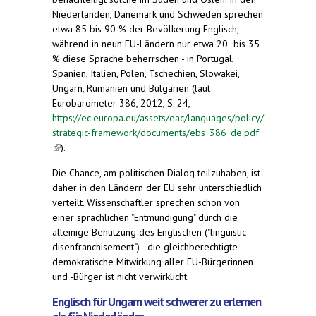
Niederlanden, Dänemark und Schweden sprechen
etwa 85 bis 90 % der Bevölkerung Englisch,
während in neun EU-Ländern nur etwa 20 bis 35
% diese Sprache beherrschen - in Portugal,
Spanien, Italien, Polen, Tschechien, Slowakei,
Ungarn, Rumänien und Bulgarien (laut
Eurobarometer 386, 2012, S. 24,
https://ec.europa.eu/assets/eac/languages/policy/
strategic-framework/documents/ebs_386_de.pdf
(link is external)
).
Die Chance, am politischen Dialog teilzuhaben, ist
daher in den Ländern der EU sehr unterschiedlich
verteilt. Wissenschaftler sprechen schon von
einer sprachlichen "Entmündigung" durch die
alleinige Benutzung des Englischen ("linguistic
disenfranchisement") - die gleichberechtigte
demokratische Mitwirkung aller EU-Bürgerinnen
und -Bürger ist nicht verwirklicht.
Englisch für Ungarn weit schwerer zu erlernen