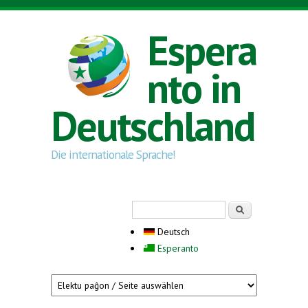
Direkt zum Inhalt
Espera
nto in
Deutschland
Die internationale Sprache!
Suchformular
Suche
Deutsch
Esperanto