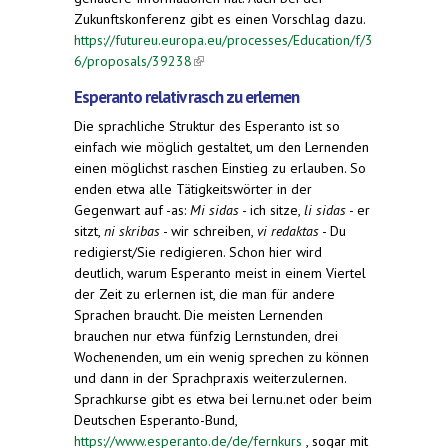
Zukunftskonferenz gibt es einen Vorschlag dazu.
https://futureu.europa.eu/processes/Education/f/3
6/proposals/39238
(link is external)
Esperanto relativ rasch zu erlernen
Die sprachliche Struktur des Esperanto ist so
einfach wie möglich gestaltet, um den Lernenden
einen möglichst raschen Einstieg zu erlauben. So
enden etwa alle Tätigkeitswörter in der
Gegenwart auf -as:
Mi sidas
- ich sitze,
li sidas
- er
sitzt,
ni skribas
- wir schreiben,
vi redaktas
- Du
redigierst/Sie redigieren. Schon hier wird
deutlich, warum Esperanto meist in einem Viertel
der Zeit zu erlernen ist, die man für andere
Sprachen braucht. Die meisten Lernenden
brauchen nur etwa fünfzig Lernstunden, drei
Wochenenden, um ein wenig sprechen zu können
und dann in der Sprachpraxis weiterzulernen.
Sprachkurse gibt es etwa bei lernu.net oder beim
Deutschen Esperanto-Bund,
https://www.esperanto.de/de/fernkurs
, sogar mit