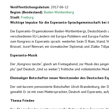
Veröffentlichungsdatum:
2017-06-12
Region (Bundesland):
Baden-Württemberg
Stadt:
Freiburg
Wichtige Impulse für die Esperanto-Sprachgemeinschaft bei i
Die Esperanto-Organisationen Baden-Württembergs, Deutschlands und
verschiedenen EU-Ländern mit Europa-Politikern und Europa-Fachleut
zum Kongress in Esperanto sprach; weiterhin Seán Ó Riain, Irland, V
Brüssel; Jozef Reinvart, ein slowakischer Diplomat, und Zlatko Tiŝl
Esperanto-Musik
Der „Kongress tanzte“, gleich am Freitagabend, zur Musik des jun
plu“ (auf Deutsch: „Und so weiter“) fröhliche und volkstümliche Mus
Ehemaliger Botschafter neuer Vorsitzender des Deutschen E
Der seit kurzem pensionierte Botschafter Ulrich Brandenburg, der
gewählt. Er ist mit zwei Muttersprachen, Deutsch und Esperanto, a
Thema Frieden