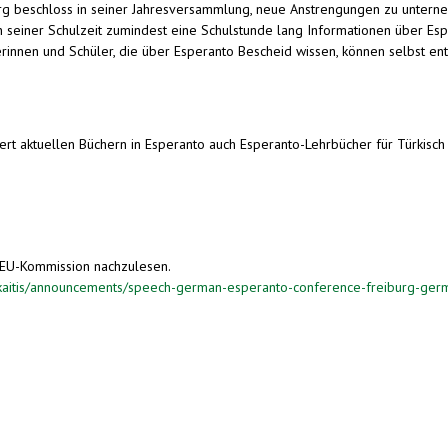
g beschloss in seiner Jahresversammlung, neue Anstrengungen zu untern
 in seiner Schulzeit zumindest eine Schulstunde lang Informationen über E
innen und Schüler, die über Esperanto Bescheid wissen, können selbst ents
aktuellen Büchern in Esperanto auch Esperanto-Lehrbücher für Türkisch un
r EU-Kommission nachzulesen.
ukaitis/announcements/speech-german-esperanto-conference-freiburg-ge