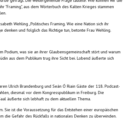
urde gefragt. Die weitergehende Frage lautete: Wie können wir die
 ihr "Framing", aus dem Wörterbuch des Kalten Krieges stammen
len.
sabeth Wehling „Politisches Framing. Wie eine Nation sich ihr
ge denken und folglich das Richtige tun, betonte Frau Wehling.
m Podium, was sie an ihrer Glaubensgemeinschaft stört und warum
 Jüdin aus dem Publikum trug ihre Sicht bei. Lobend äußerte sich
aren Ulrich Brandenburg und Seán Ó Riain Gäste der 118. Podcast-
ahlen, diesmal vor dem Kongresspublikum in Freiburg. Die
Saal äußerte sich lebhaft zu dem aktuellen Thema.
m. Sie ist die Voraussetzung für das Entstehen einer europäischen
 um die Gefahr des Rückfalls in nationales Denken zu überwinden.