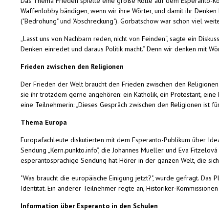
Das Thema Frieden spielte eine große Rolle auf dem Esperanto-Kon
Waffenlobby bändigen, wenn wir ihre Wörter, und damit ihr Denken
("Bedrohung" und "Abschreckung"). Gorbatschow war schon viel wei
„Lasst uns von Nachbarn reden, nicht von Feinden“, sagte ein Diskus
Denken einredet und daraus Politik macht.“ Denn wir denken mit Wör
Frieden zwischen den Religionen
Der Frieden der Welt braucht den Frieden zwischen den Religione
sie ihr trotzdem gerne angehören: ein Katholik, ein Protestant, eine
eine Teilnehmerin: „Dieses Gespräch zwischen den Religionen ist f
Thema Europa
Europafachleute diskutierten mit dem Esperanto-Publikum über Ide
Sendung „Kern.punkto.info“, die Johannes Mueller und Eva Fitzelov
esperantosprachige Sendung hat Hörer in der ganzen Welt, die sic
"Was braucht die europäische Einigung jetzt?", wurde gefragt. Das P
Identität. Ein anderer Teilnehmer regte an, Historiker-Kommissionen
Information über Esperanto in den Schulen