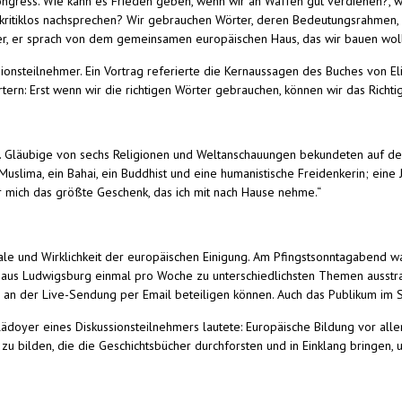
gress. Wie kann es Frieden geben, wenn wir an Waffen gut verdienen?, w
 kritiklos nachsprechen? Wir gebrauchen Wörter, deren Bedeutungsrahmen,
ter, er sprach von dem gemeinsamen europäischen Haus, das wir bauen wol
sionsteilnehmer. Ein Vortrag referierte die Kernaussagen des Buches von Eli
tern: Erst wenn wir die richtigen Wörter gebrauchen, können wir das Richti
n. Gläubige von sechs Religionen und Weltanschauungen bekundeten auf de
 Muslima, ein Bahai, ein Buddhist und eine humanistische Freidenkerin; eine
ür mich das größte Geschenk, das ich mit nach Hause nehme.“
ale und Wirklichkeit der europäischen Einigung. Am Pfingstsonntagabend w
á aus Ludwigsburg einmal pro Woche zu unterschiedlichsten Themen ausstr
h an der Live-Sendung per Email beteiligen können. Auch das Publikum im 
lädoyer eines Diskussionsteilnehmers lautete: Europäische Bildung vor alle
 zu bilden, die die Geschichtsbücher durchforsten und in Einklang bringen,