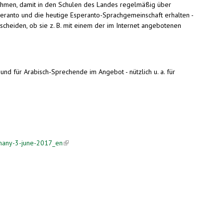
ehmen, damit in den Schulen des Landes regelmäßig über
speranto und die heutige Esperanto-Sprachgemeinschaft erhalten -
cheiden, ob sie z. B. mit einem der im Internet angebotenen
d für Arabisch-Sprechende im Angebot - nützlich u. a. für
rmany-3-june-2017_en
(link is external)