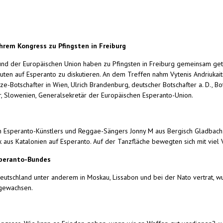
hrem Kongress zu Pfingsten in Freiburg
 der Europäischen Union haben zu Pfingsten in Freiburg gemeinsam getagt,
en auf Esperanto zu diskutieren. An dem Treffen nahm Vytenis Andriukaitis
ize-Botschafter in Wien, Ulrich Brandenburg, deutscher Botschafter a. D., 
jar, Slowenien, Generalsekretär der Europäischen Esperanto-Union.
gen Esperanto-Künstlers und Reggae-Sängers Jonny M aus Bergisch Gladbach
ik aus Katalonien auf Esperanto. Auf der Tanzfläche bewegten sich mit vie
speranto-Bundes
 Deutschland unter anderem in Moskau, Lissabon und bei der Nato vertrat
ufgewachsen.