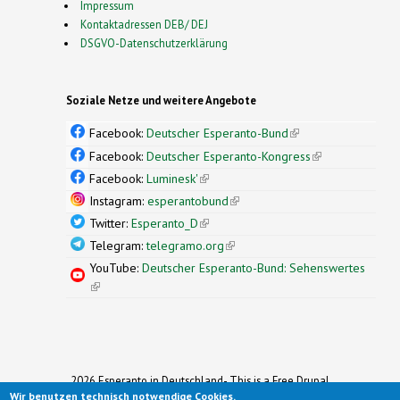
Impressum
Kontaktadressen DEB/ DEJ
DSGVO-Datenschutzerklärung
Soziale Netze und weitere Angebote
Facebook:
Deutscher Esperanto-Bund
(link is
external)
Facebook:
Deutscher Esperanto-Kongress
(link is
external)
Facebook:
Luminesk'
(link is external)
Instagram:
esperantobund
(link is external)
Twitter:
Esperanto_D
(link is external)
Telegram:
telegramo.org
(link is external)
YouTube:
Deutscher Esperanto-Bund: Sehenswertes
(link is external)
2026 Esperanto in Deutschland- This is a Free Drupal
Wir benutzen technisch notwendige Cookies.
Theme