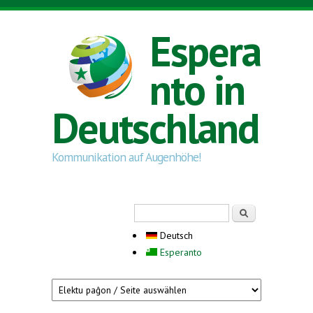
Direkt zum Inhalt
Espera
nto in
Deutschland
Kommunikation auf Augenhöhe!
Suchformular
Suche
Deutsch
Esperanto