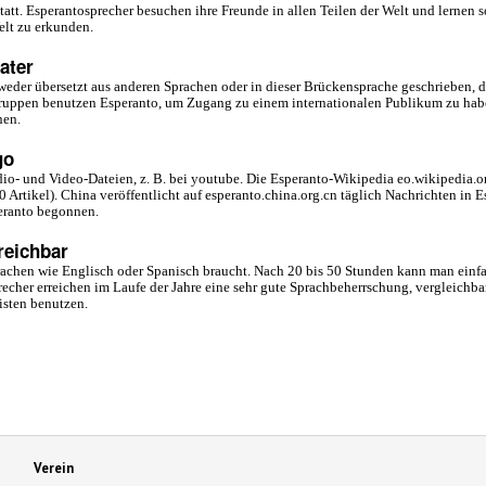
statt. Esperantosprecher besuchen ihre Freunde in allen Teilen der Welt und lerne
elt zu erkunden.
ater
tweder übersetzt aus anderen Sprachen oder in dieser Brückensprache geschrieben, d
kgruppen benutzen Esperanto, um Zugang zu einem internationalen Publikum zu ha
nen.
go
io- und Video-Dateien, z. B. bei youtube. Die Esperanto-Wikipedia eo.wikipedia.or
rtikel). China veröffentlicht auf esperanto.china.org.cn täglich Nachrichten in 
eranto begonnen.
reichbar
 Sprachen wie Englisch oder Spanisch braucht. Nach 20 bis 50 Stunden kann man ein
echer erreichen im Laufe der Jahre eine sehr gute Sprachbeherrschung, vergleichbar
isten benutzen.
Verein