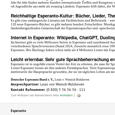
Jahr für Jahr finden mehrere hundert internationale Treffen und Kongresse 
oft Jugendliche aus mehr als zwanzig Ländern. Esperanto hilft dabei, die W
Reichhaltige Esperanto-Kultur: Bücher, Lieder, The
Es gibt eine umfangreiche Literatur mit Fachbüchern und Belletristik – en
120 neue Esperanto-Bücher; es gibt mehrere hundert Zeitschriften. Musi
länderübergreifenden Gemeinschaft der Esperantosprecher und -sprecherin
Internet in Esperanto: Wikipedia, ChatGPT, Duolin
Im Internet gibt es viele Millionen Seiten in Esperanto und zunehmend Aud
verschiedenen Sprachversionen (Stand 2024; Zuwachs monatlich etwa 1000 A
Esperanto. Bei Duolingo haben schon mehr als 4 Millionen Lerner mit Esp
Leicht erlernbar.
Sehr gute Sprachbeherrschung er
Esperanto ist in ungefähr einem Viertel der Zeit zu erlernen, die man für
Lerner Esperanto besser als ihre anderen Fremdsprachen. Viele Esperantospr
mittlerweile die Hauptsprache geworden, die sie im täglichen Leben am me
Deutscher Esperanto-Bund e. V.,
Louis v. Wunsch-Rolshoven
Ansprechpartner:
Louis von Wunsch-Rolshoven
Kontakt Rufnummer:
(0 800) 3 36 36 36 - 111
Zum Verfassen von Kommentaren bitte
Anmelden
.
Esperanto