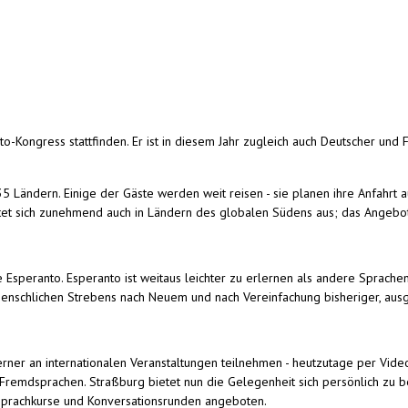
o-Kongress stattfinden. Er ist in diesem Jahr zugleich auch Deutscher und 
ändern. Einige der Gäste werden weit reisen - sie planen ihre Anfahrt aus 
eitet sich zunehmend auch in Ländern des globalen Südens aus; das Angebo
speranto. Esperanto ist weitaus leichter zu erlernen als andere Sprachen;
 menschlichen Strebens nach Neuem und nach Vereinfachung bisheriger, au
rner an internationalen Veranstaltungen teilnehmen - heutzutage per Vid
 Fremdsprachen. Straßburg bietet nun die Gelegenheit sich persönlich z
 Sprachkurse und Konversationsrunden angeboten.