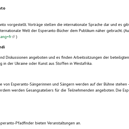
nto
ranto vorgestellt. Vorträge stellen die internationale Sprache dar und es 
 internationale Welt der Esperanto-Bücher dem Publikum näher gebracht. (Au
lang=fr
(link is external)
)
ndi
nd Diskussionen angeboten und es finden Arbeitssitzungen der beteiligten
 in der Ukraine oder Kunst aus Stoffen in Westafrika.
ihe von Esperanto-Sängerinnen und Sängern werden auf der Bühne stehen - Ra
 Außerdem werden Gesangsateliers für die Teilnehmenden angeboten. Die E
ternal)
speranto-Pfadfinder bieten Veranstaltungen an.
s external)