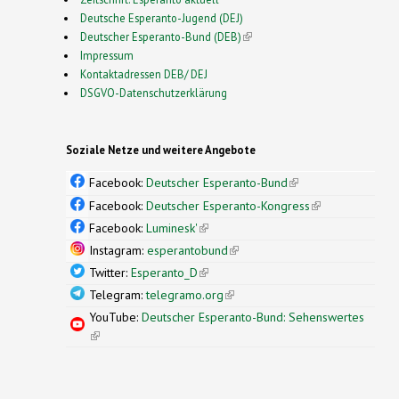
Deutsche Esperanto-Jugend (DEJ)
Deutscher Esperanto-Bund (DEB)
(link is external)
Impressum
Kontaktadressen DEB/ DEJ
DSGVO-Datenschutzerklärung
Soziale Netze und weitere Angebote
Facebook:
Deutscher Esperanto-Bund
(link is
external)
Facebook:
Deutscher Esperanto-Kongress
(link is
external)
Facebook:
Luminesk'
(link is external)
Instagram:
esperantobund
(link is external)
Twitter:
Esperanto_D
(link is external)
Telegram:
telegramo.org
(link is external)
YouTube:
Deutscher Esperanto-Bund: Sehenswertes
(link is external)