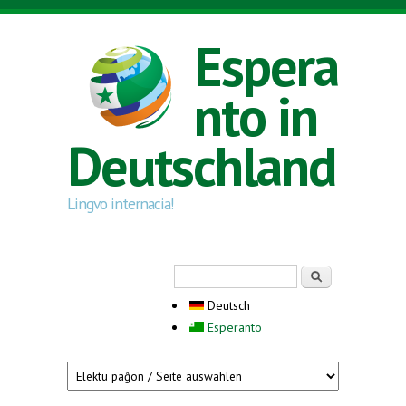
Direkt zum Inhalt
Espera
nto in
Deutschland
Lingvo internacia!
Suchformular
Suche
Deutsch
Esperanto