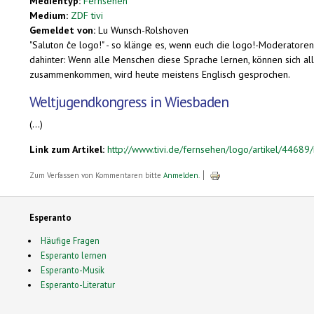
Medientyp:
Fernsehen
Medium:
ZDF tivi
Gemeldet von:
Lu Wunsch-Rolshoven
"Saluton ĉe logo!" - so klänge es, wenn euch die logo!-Moderatore
dahinter: Wenn alle Menschen diese Sprache lernen, können sich all
zusammenkommen, wird heute meistens Englisch gesprochen.
Weltjugendkongress in Wiesbaden
(...)
Link zum Artikel:
http://www.tivi.de/fernsehen/logo/artikel/44689/
Zum Verfassen von Kommentaren bitte
Anmelden
.
Esperanto
Häufige Fragen
Esperanto lernen
Esperanto-Musik
Esperanto-Literatur