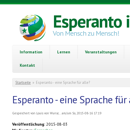
Direkt zum Inhalt
Esperanto 
Von Mensch zu Mensch!
Information
Lernen
Veranstaltungen
Kontakt
Sie sind hier
Startseite
»
Esperanto - eine Sprache für alle?
Esperanto - eine Sprache für 
Gespeichert von
Louis von Wunsc...
am/um So, 2015-08-16 17:19
Veröffentlichung:
2015-08-03