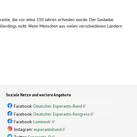
Sprache, die vor etwa 130 Jahren erfunden wurde. Der Gedanke
 allerdings nicht. Wenn Menschen aus vielen verschiedenen Ländern
Soziale Netze und weitere Angebote
Facebook:
Deutscher Esperanto-Bund
(link is external)
Facebook:
Deutscher Esperanto-Kongress
(link is external)
Facebook:
Luminesk'
(link is external)
Instagram:
esperantobund
(link is external)
Twitter:
Esperanto_D
(link is external)