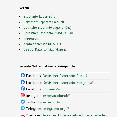
Verein
Esperanto-Laden Berlin
Zeitschrift: Esperanto aktuell
Deutsche Esperanto-Jugend (DEJ)
Deutscher Esperanto-Bund (DEB)
(link is external)
Impressum
Kontaktadressen DEB/ DEJ
DSGVO-Datenschutzerklärung
Soziale Netze und weitere Angebote
Facebook:
Deutscher Esperanto-Bund
(link is
external)
Facebook:
Deutscher Esperanto-Kongress
(link is
external)
Facebook:
Luminesk'
(link is external)
Instagram:
esperantobund
(link is external)
Twitter:
Esperanto_D
(link is external)
Telegram:
telegramo.org
(link is external)
YouTube:
Deutscher Esperanto-Bund: Sehenswertes