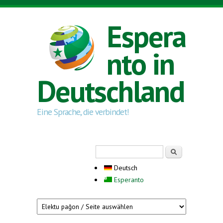
Direkt zum Inhalt
Espera
nto in
Deutschland
Eine Sprache, die verbindet!
Suchformular
Suche
Deutsch
Esperanto