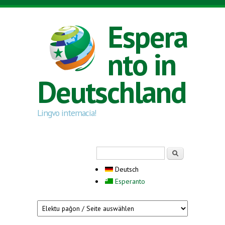
Direkt zum Inhalt
Espera
nto in
Deutschland
Lingvo internacia!
Suchformular
Suche
Deutsch
Esperanto