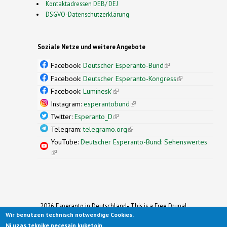
Kontaktadressen DEB/ DEJ
DSGVO-Datenschutzerklärung
Soziale Netze und weitere Angebote
Facebook:
Deutscher Esperanto-Bund
(link is
external)
Facebook:
Deutscher Esperanto-Kongress
(link is
external)
Facebook:
Luminesk'
(link is external)
Instagram:
esperantobund
(link is external)
Twitter:
Esperanto_D
(link is external)
Telegram:
telegramo.org
(link is external)
YouTube:
Deutscher Esperanto-Bund: Sehenswertes
(link is external)
2026 Esperanto in Deutschland- This is a Free Drupal
Wir benutzen technisch notwendige Cookies.
Theme
Ported to Drupal for the Open Source Community by
Ni uzas teknike necesajn kuketojn.