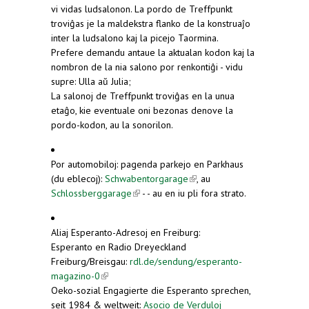
vi vidas ludsalonon. La pordo de Treffpunkt
troviĝas je la maldekstra flanko de la konstruaĵo
inter la ludsalono kaj la picejo Taormina.
Prefere demandu antaue la aktualan kodon kaj la
nombron de la nia salono por renkontiĝi - vidu
supre: Ulla aŭ Julia;
La salonoj de Treffpunkt troviĝas en la unua
etaĝo, kie eventuale oni bezonas denove la
pordo-kodon, au la sonorilon.
Por automobiloj: pagenda parkejo en Parkhaus
(du eblecoj):
Schwabentorgarage
(link is external)
, au
Schlossberggarage
(link is external)
- - au en iu pli fora strato.
Aliaj Esperanto-Adresoj en Freiburg:
Esperanto en Radio Dreyeckland
Freiburg/Breisgau:
rdl.de/sendung/esperanto-
magazino-0
(link is external)
Oeko-sozial Engagierte die Esperanto sprechen,
seit 1984 & weltweit:
Asocio de Verduloj