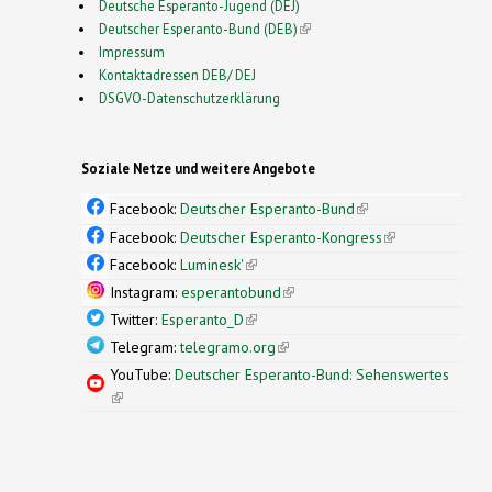
Deutsche Esperanto-Jugend (DEJ)
Deutscher Esperanto-Bund (DEB)
(link is external)
Impressum
Kontaktadressen DEB/ DEJ
DSGVO-Datenschutzerklärung
Soziale Netze und weitere Angebote
Facebook:
Deutscher Esperanto-Bund
(link is
external)
Facebook:
Deutscher Esperanto-Kongress
(link is
external)
Facebook:
Luminesk'
(link is external)
Instagram:
esperantobund
(link is external)
Twitter:
Esperanto_D
(link is external)
Telegram:
telegramo.org
(link is external)
YouTube:
Deutscher Esperanto-Bund: Sehenswertes
(link is external)