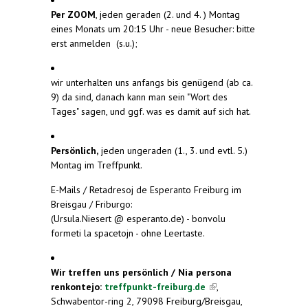
Per ZOOM
, jeden geraden (2. und 4. ) Montag
eines Monats um 20:15 Uhr - neue Besucher: bitte
erst anmelden (s.u.);
wir unterhalten uns anfangs bis genügend (ab ca.
9) da sind, danach kann man sein "Wort des
Tages" sagen, und ggf. was es damit auf sich hat.
Persönlich,
jeden ungeraden (1., 3. und evtl. 5.)
Montag im Treffpunkt.
E-Mails / Retadresoj de Esperanto Freiburg im
Breisgau / Friburgo:
(Ursula.Niesert @ esperanto.de) - bonvolu
formeti la spacetojn - ohne Leertaste.
Wir treffen uns persönlich / Nia persona
renkontejo:
treffpunkt-freiburg.de
(link is
,
Schwabentor-ring 2, 79098 Freiburg/Breisgau,
external)