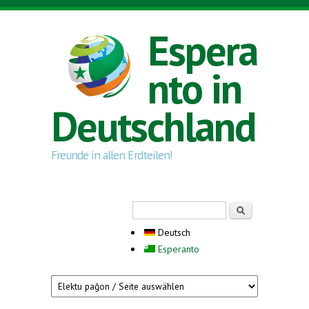
Direkt zum Inhalt
Espera
nto in
Deutschland
Freunde in allen Erdteilen!
Suchformular
Suche
Deutsch
Esperanto