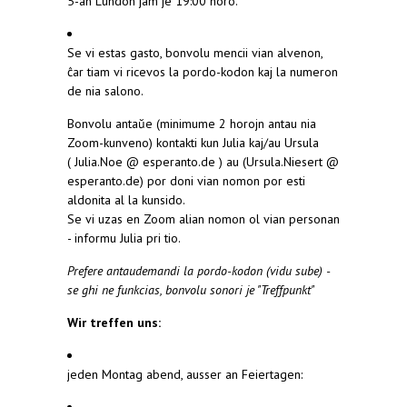
5-an Lundon jam je 19:00 horo.
Se vi estas gasto, bonvolu mencii vian alvenon,
ĉar tiam vi ricevos la pordo-kodon kaj la numeron
de nia salono.
Bonvolu antaŭe (minimume 2 horojn antau nia
Zoom-kunveno) kontakti kun Julia kaj/au Ursula
( Julia.Noe @ esperanto.de ) au (Ursula.Niesert @
esperanto.de) por doni vian nomon por esti
aldonita al la kunsido.
Se vi uzas en Zoom alian nomon ol vian personan
- informu Julia pri tio.
Prefere antaudemandi la pordo-kodon (vidu sube) -
se ghi ne funkcias, bonvolu sonori je "Treffpunkt"
Wir treffen uns:
jeden Montag abend, ausser an Feiertagen: