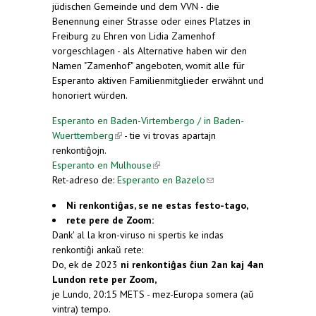
jüdischen Gemeinde und dem VVN - die
Benennung einer Strasse oder eines Platzes in
Freiburg zu Ehren von Lidia Zamenhof
vorgeschlagen - als Alternative haben wir den
Namen "Zamenhof" angeboten, womit alle für
Esperanto aktiven Familienmitglieder erwähnt und
honoriert würden.
Esperanto en Baden-Virtembergo / in Baden-
Wuerttemberg
(link is external)
- tie vi trovas apartajn
renkontiĝojn.
Esperanto en Mulhouse
(link is external)
Ret-adreso de:
Esperanto en Bazelo
(link sends e-
mail)
Ni renkontiĝas, se ne estas festo-tago,
rete pere de Zoom:
Dank' al la kron-viruso ni spertis ke indas
renkontiĝi ankaŭ rete:
Do, ek de 2023
ni renkontiĝas ĉiun 2an kaj 4an
Lundon rete per Zoom,
je Lundo, 20:15 METS - mez-Europa somera (aŭ
vintra) tempo.