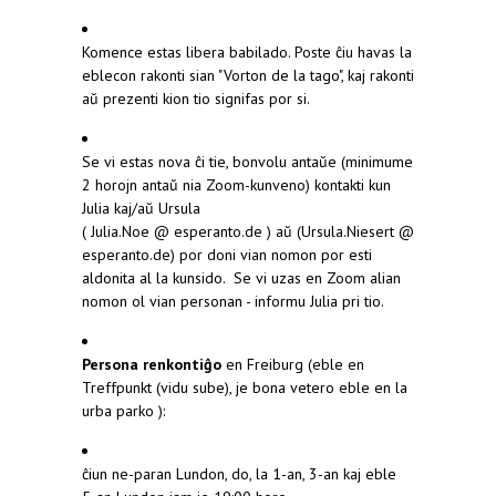
Komence estas libera babilado. Poste ĉiu havas la
eblecon rakonti sian "Vorton de la tago", kaj rakonti
aŭ prezenti kion tio signifas por si.
Se vi estas nova ĉi tie, bonvolu antaŭe (minimume
2 horojn antaŭ nia Zoom-kunveno) kontakti kun
Julia kaj/aŭ Ursula
( Julia.Noe @ esperanto.de ) aŭ (Ursula.Niesert @
esperanto.de) por doni vian nomon por esti
aldonita al la kunsido. Se vi uzas en Zoom alian
nomon ol vian personan - informu Julia pri tio.
Persona renkontiĝo
en Freiburg (eble en
Treffpunkt (vidu sube), je bona vetero eble en la
urba parko ):
ĉiun ne-paran Lundon, do, la 1-an, 3-an kaj eble