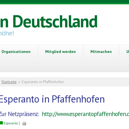
in Deutschland
höhe!
Organisationen
Mitglied werden
Mitmachen
U
Sie sind hier
Startseite
»
Esperanto in Pfaffenhofen
Esperanto in Pfaffenhofen
Zur Netzpräsenz:
http://www.esperantopfaffenhofen.
Esperanto