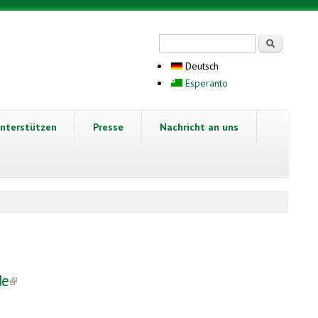
Suchformular
Suche
Deutsch
Esperanto
nterstützen
Presse
Nachricht an uns
de
(link is external)