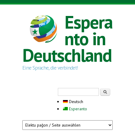
Direkt zum Inhalt
Espera
nto in
Deutschland
Eine Sprache, die verbindet!
Suchformular
Suche
Deutsch
Esperanto