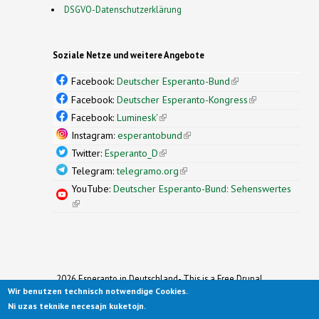
DSGVO-Datenschutzerklärung
Soziale Netze und weitere Angebote
Facebook:
Deutscher Esperanto-Bund
(link is
external)
Facebook:
Deutscher Esperanto-Kongress
(link is
external)
Facebook:
Luminesk'
(link is external)
Instagram:
esperantobund
(link is external)
Twitter:
Esperanto_D
(link is external)
Telegram:
telegramo.org
(link is external)
YouTube:
Deutscher Esperanto-Bund: Sehenswertes
(link is external)
2026 Esperanto in Deutschland- This is a Free Drupal
Wir benutzen technisch notwendige Cookies.
Theme
Ported to Drupal for the Open Source Community by
Ni uzas teknike necesajn kuketojn.
Drupalizing
(link is external)
, a Project of
More than (just) Themes
(link is
.