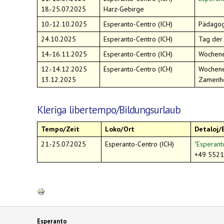
18.-25.07.2025
Harz-Gebirge
10.-12.10.2025
Esperanto-Centro (ICH)
Pädagog
24.10.2025
Esperanto-Centro (ICH)
Tag der 
14.-16.11.2025
Esperanto-Centro (ICH)
Wochene
12.-14.12.2025
Esperanto-Centro (ICH)
Wochene
13.12.2025
Zamenho
Kleriga libertempo/Bildungsurlaub
Tempo/Zeit
Loko/Ort
Detaloj/
21.-25.07.2025
Esperanto-Centro (ICH)
"Esperant
+49 552
Esperanto