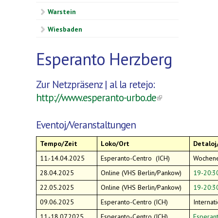
Warstein
Wiesbaden
Esperanto Herzberg
Zur Netzpräsenz | al la retejo:
http://www.esperanto-urbo.de
(link is
external)
Eventoj/Veranstaltungen
Tempo/Zeit
Loko/Ort
Detaloj
11.-14.04.2025
Esperanto-Centro (ICH)
Wochene
28.04.2025
Online (VHS Berlin/Pankow)
19-20:3
22.05.2025
Online (VHS Berlin/Pankow)
19-20:3
09.06.2025
Esperanto-Centro (ICH)
Internat
11.-18.07.2025
Esperanto-Centro (ICH)
Esperan