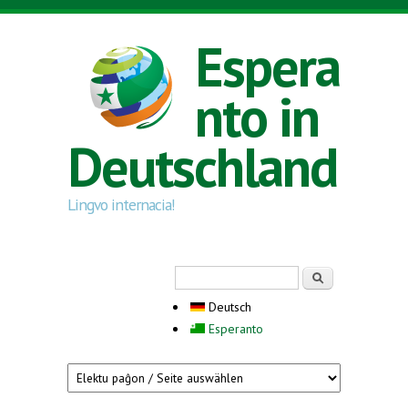
Direkt zum Inhalt
Espera
nto in
Deutschland
Lingvo internacia!
Suchformular
Suche
Deutsch
Esperanto