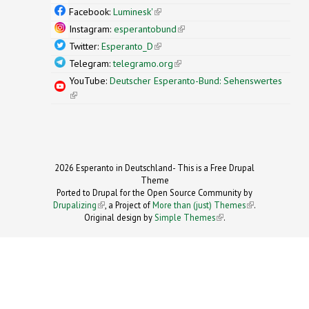
external)
Facebook:
Luminesk'
(link is external)
Instagram:
esperantobund
(link is external)
Twitter:
Esperanto_D
(link is external)
Telegram:
telegramo.org
(link is external)
YouTube:
Deutscher Esperanto-Bund: Sehenswertes
(link is external)
2026 Esperanto in Deutschland- This is a Free Drupal
Theme
Ported to Drupal for the Open Source Community by
Drupalizing
(link is external)
, a Project of
More than (just) Themes
(link is
.
Original design by
Simple Themes
.
(link is
external)
external)