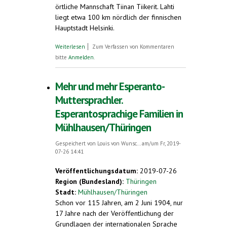
örtliche Mannschaft Tiinan Tiikerit. Lahti
liegt etwa 100 km nördlich der finnischen
Hauptstadt Helsinki.
über Sieg für Esperanto. Fußballspiel beim
Weiterlesen
Zum Verfassen von Kommentaren
104. Esperanto-Weltkongress in Lahti,
bitte
Anmelden
.
Finnland
Mehr und mehr Esperanto-
Muttersprachler.
Esperantosprachige Familien in
Mühlhausen/Thüringen
Gespeichert von
Louis von Wunsc...
am/um Fr, 2019-
07-26 14:41
Veröffentlichungsdatum:
2019-07-26
Region (Bundesland):
Thüringen
Stadt:
Mühlhausen/Thüringen
Schon vor 115 Jahren, am 2 Juni 1904, nur
17 Jahre nach der Veröffentlichung der
Grundlagen der internationalen Sprache