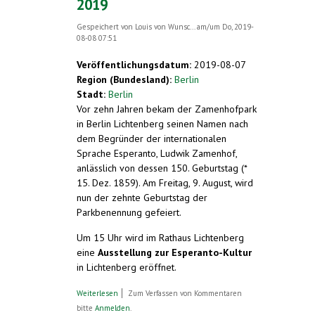
2019
Gespeichert von
Louis von Wunsc...
am/um Do, 2019-
08-08 07:51
Veröffentlichungsdatum:
2019-08-07
Region (Bundesland):
Berlin
Stadt:
Berlin
Vor zehn Jahren bekam der Zamenhofpark
in Berlin Lichtenberg seinen Namen nach
dem Begründer der internationalen
Sprache Esperanto, Ludwik Zamenhof,
anlässlich von dessen 150. Geburtstag (*
15. Dez. 1859). Am Freitag, 9. August, wird
nun der zehnte Geburtstag der
Parkbenennung gefeiert.
Um 15 Uhr wird im Rathaus Lichtenberg
eine
Ausstellung zur Esperanto-Kultur
in Lichtenberg eröffnet.
über Zamenhofpark in Berlin-Lichtenberg
Weiterlesen
Zum Verfassen von Kommentaren
feiert 10. Geburtstag. Ausstellungs-
bitte
Anmelden
.
Eröffnung, Stadtspaziergang und Fest.