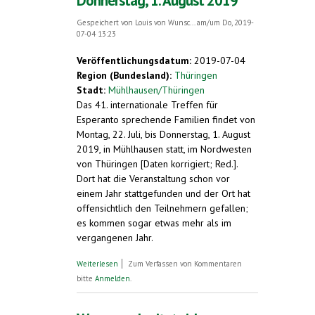
Donnerstag, 1. August 2019
Gespeichert von
Louis von Wunsc...
am/um Do, 2019-
07-04 13:23
Veröffentlichungsdatum:
2019-07-04
Region (Bundesland):
Thüringen
Stadt:
Mühlhausen/Thüringen
Das 41. internationale Treffen für
Esperanto sprechende Familien findet von
Montag, 22. Juli, bis Donnerstag, 1. August
2019, in Mühlhausen statt, im Nordwesten
von Thüringen [Daten korrigiert; Red.].
Dort hat die Veranstaltung schon vor
einem Jahr stattgefunden und der Ort hat
offensichtlich den Teilnehmern gefallen;
es kommen sogar etwas mehr als im
vergangenen Jahr.
über Esperanto als Familiensprache.
Weiterlesen
Zum Verfassen von Kommentaren
Internationale Veranstaltung in
bitte
Anmelden
.
Mühlhausen/Thüringen. Montag, 22. Juli,
bis Donnerstag, 1. August 2019