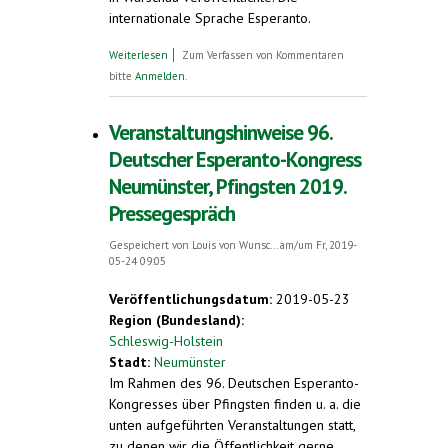
internationale Sprache Esperanto.
über Warum verbreitet sich Esperanto? 96.
Weiterlesen
Zum Verfassen von Kommentaren
Deutscher Esperanto-Kongress über
bitte
Anmelden
.
Pfingsten in Neumünster
Veranstaltungshinweise 96.
Deutscher Esperanto-Kongress
Neumünster, Pfingsten 2019.
Pressegespräch
Gespeichert von
Louis von Wunsc...
am/um Fr, 2019-
05-24 09:05
Veröffentlichungsdatum:
2019-05-23
Region (Bundesland):
Schleswig-Holstein
Stadt:
Neumünster
Im Rahmen des 96. Deutschen Esperanto-
Kongresses über Pfingsten finden u. a. die
unten aufgeführten Veranstaltungen statt,
zu denen wir die Öffentlichkeit gerne