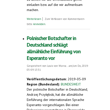
einladen bzw. auf die wir aufmerksam
machen.
über Veranstaltungshinweise 96.
Weiterlesen
Zum Verfassen von Kommentaren
Deutscher Esperanto-Kongress
bitte
Anmelden
.
Neumünster, Pfingsten 2019.
Pressegespräch
Polnischer Botschafter in
Deutschland schlägt
allmähliche Einführung von
Esperanto vor
Gespeichert von
Louis von Wunsc...
am/um Do, 2019-
05-09 13:51
Veröffentlichungsdatum:
2019-05-09
Region (Bundesland):
BUNDESWEIT
Der polnische Botschafter in Deutschland,
Andrzej Przyłębski, hat die allmähliche
Einführung der internationalen Sprache
Esperanto vorgeschlagen. Bei einer