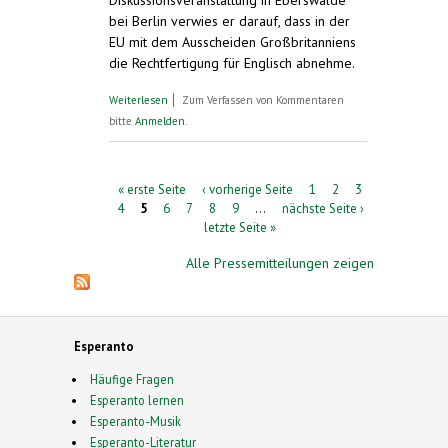
Diskussionsveranstaltung in Eberswalde
bei Berlin verwies er darauf, dass in der
EU mit dem Ausscheiden Großbritanniens
die Rechtfertigung für Englisch abnehme.
über Polnischer Botschafter in
Weiterlesen
Zum Verfassen von Kommentaren
Deutschland schlägt allmähliche
bitte
Anmelden
.
Einführung von Esperanto vor
Seiten
« erste Seite
‹ vorherige Seite
1
2
3
4
5
6
7
8
9
…
nächste Seite ›
letzte Seite »
Alle Pressemitteilungen zeigen
Esperanto
Häufige Fragen
Esperanto lernen
Esperanto-Musik
Esperanto-Literatur