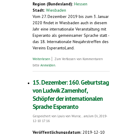
Region (Bundesland):
Hessen
Stadt:
Wiesbaden
Vom 27. Dezember 2019 bis zum 3. Januar
2020 findet in Wiesbaden auch in diesem
Jahr eine internationale Veranstaltung mit
Esperanto als gemeinsamer Sprache statt -
das 18. Internationale Neujahrstreffen des
Vereins EsperantoLand.
über Internationale Esperanto-
Weiterlesen
Zum Verfassen von Kommentaren
Veranstaltung über Neujahr in Wiesbaden.
bitte
Anmelden
.
Knapp 200 Gäste erwartet
15. Dezember: 160. Geburtstag
von Ludwik Zamenhof,
Schöpfer der internationalen
Sprache Esperanto
Gespeichert von
Louis von Wunsc...
am/um Di, 2019-
12-10 17:16
Veröffentlichungsdatum:
2019-12-10