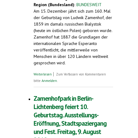
Region (Bundesland):
BUNDESWEIT
Am 15. Dezember jährt sich zum 160. Mal
der Geburtstag von Ludwik Zamenhof, der
1859 im damals russischen Bialystok
(heute im östlichen Polen) geboren wurde.
Zamenhof hat 1887 die Grundlagen der
internationalen Sprache Esperanto
veröffentlicht, die mittlerweile von
Menschen in über 120 Ländern weltweit
gesprochen wird.
über 15. Dezember: 160. Geburtstag von
Weiterlesen
Zum Verfassen von Kommentaren
Ludwik Zamenhof, Schöpfer der
bitte
Anmelden
.
internationalen Sprache Esperanto
Zamenhofpark in Berlin-
Lichtenberg feiert 10.
Geburtstag. Ausstellungs-
Eröffnung, Stadtspaziergang
und Fest. Freitag, 9. August