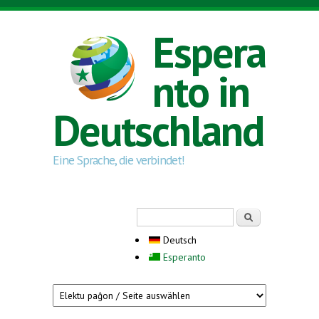
Direkt zum Inhalt
Espera
nto in
Deutschland
Eine Sprache, die verbindet!
Suchformular
Suche
Deutsch
Esperanto