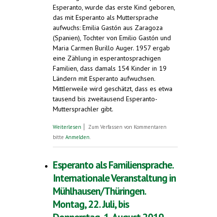
Esperanto, wurde das erste Kind geboren,
das mit Esperanto als Muttersprache
aufwuchs: Emilia Gastón aus Zaragoza
(Spanien), Tochter von Emilio Gastón und
Maria Carmen Burillo Auger. 1957 ergab
eine Zählung in esperantosprachigen
Familien, dass damals 154 Kinder in 19
Ländern mit Esperanto aufwuchsen.
Mittlerweile wird geschätzt, dass es etwa
tausend bis zweitausend Esperanto-
Muttersprachler gibt.
über Mehr und mehr Esperanto-
Weiterlesen
Zum Verfassen von Kommentaren
Muttersprachler. Esperantosprachige
bitte
Anmelden
.
Familien in Mühlhausen/Thüringen
Esperanto als Familiensprache.
Internationale Veranstaltung in
Mühlhausen/Thüringen.
Montag, 22. Juli, bis