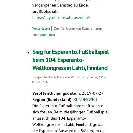
vergangenen Samstag zu Ende.
Grußbotschaft
https://tinyurl.com/salutosveda
(link is
external)
über Schwedische Kulturministerin
Weiterlesen
Zum Verfassen von Kommentaren
spricht Esperanto. Grußbotschaft zum
bitte
Anmelden
.
Esperanto-Weltkongress
Sieg für Esperanto. Fußballspiel
beim 104. Esperanto-
Weltkongress in Lahti, Finnland
Gespeichert von
Louis von Wunsc...
am/um Sa, 2019-
07-27 13:07
Veröffentlichungsdatum:
2019-07-27
Region (Bundesland):
BUNDESWEIT
Die Esperanto-Fußballmanschaft konnte
sich freuen. Beim diesjährigen Fußballspiel
anlässlich des 104. Esperanto-
Weltkongresses in Lahti, Finnland, gewann
die Esperanto-Auswahl mit 5:2 gegen die