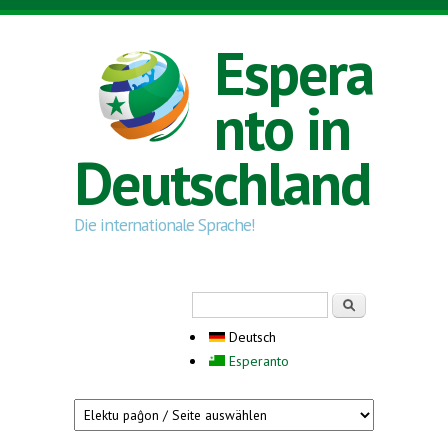
Direkt zum Inhalt
Espera
nto in
Deutschland
Die internationale Sprache!
Suchformular
Suche
Deutsch
Esperanto