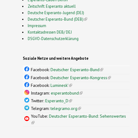
Zeitschrift: Esperanto aktuell
Deutsche Esperanto-Jugend (DEJ)
Deutscher Esperanto-Bund (DEB)
(link is external)
Impressum
Kontaktadressen DEB/ DEJ
DSGVO-Datenschutzerklärung
Soziale Netze und weitere Angebote
Facebook:
Deutscher Esperanto-Bund
(link is
external)
Facebook:
Deutscher Esperanto-Kongress
(link is
external)
Facebook:
Luminesk'
(link is external)
Instagram:
esperantobund
(link is external)
Twitter:
Esperanto_D
(link is external)
Telegram:
telegramo.org
(link is external)
YouTube:
Deutscher Esperanto-Bund: Sehenswertes
(link is external)