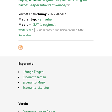
harz-zu-esperanto-stadt-wurde/
(link is external)
Veröffentlichung:
2022-02-02
Medientyp:
Fernsehen
Medium:
SAT 1 regional
über Wie Herzberg im Harz zu „Esperanto-Stadt“
Weiterlesen
Zum Verfassen von Kommentaren bitte
wurde
Anmelden
.
Esperanto
Häufige Fragen
Esperanto lernen
Esperanto-Musik
Esperanto-Literatur
Verein
Esperanto-Laden Berlin