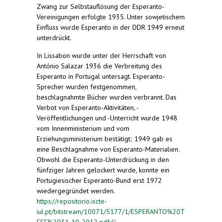
Zwang zur Selbstauflösung der Esperanto-
Vereinigungen erfolgte 1935. Unter sowjetischem
Einfluss wurde Esperanto in der DDR 1949 erneut
unterdrückt.
In Lissabon wurde unter der Herrschaft von
António Salazar 1936 die Verbreitung des
Esperanto in Portugal untersagt. Esperanto-
Sprecher wurden festgenommen,
beschlagnahmte Bücher wurden verbrannt. Das
Verbot von Esperanto-Aktivitäten, -
Veröffentlichungen und -Unterricht wurde 1948
vom Innenministerium und vom
Erziehungsministerium bestätigt; 1949 gab es
eine Beschlagnahme von Esperanto-Materialien.
Obwohl die Esperanto-Unterdrückung in den
fünfziger Jahren gelockert wurde, konnte ein
Portugiesischer Esperanto-Bund erst 1972
wiedergegründet werden.
https://repositorio.iscte-
iul.pt/bitstream/10071/5177/1/ESPERANTO%20T
ESE%2031-10-2012.pdf
(link is external)