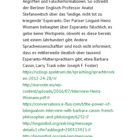
Angriffen und Falschinformationen. So schreibt
der Berliner Englisch-Professor Anatol
Stefanowitsch über das "leidige, nicht tot zu
kriegende" Esperanto. Der Pariser Linguist Heinz
Wismann behauptet über Esperanto fälschlich, es
gebe keine Wortspiele, obwohl es diese bereits
seit einem Jahrhundert gibt. Andere
Sprachwissenschaftler sind noch nicht informiert,
dass es mittlerweile deutlich über tausend
Esperanto-Muttersprachlern gibt, etwa Barbara
Cassin, Larry Trask oder Joseph F. Foster)
https://scilogs.spektrum.de/sprachlog/sprachbrock
en-2012-24-28/
(link is external)
http://eurocite.eu/wp-
content/uploads/2016/07/Interview-Heinz-
Wismann.pdf
(link is external)
https://conversations.e-flux.com/t/the-power-of-
bilingualism-interview-with-barbara-cassin-french-
philosopher-and-philologist/6252
(link is external)
http://linguistlist.org/ask-ling/message-
details1.cfm?asklingid=200315921
(link is
http://linguistlist.org/ask-ling/message-
external)