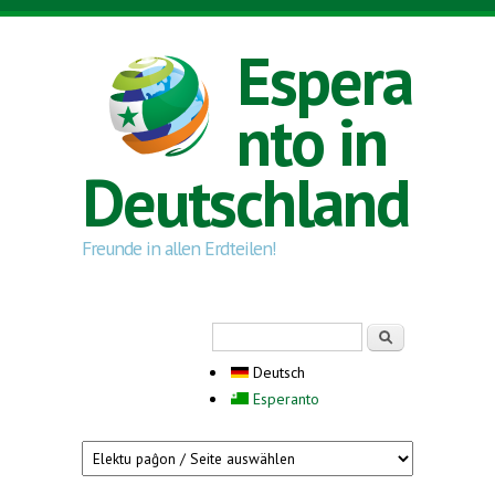
Direkt zum Inhalt
Espera
nto in
Deutschland
Freunde in allen Erdteilen!
Suchformular
Suche
Deutsch
Esperanto