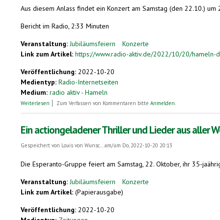
Aus diesem Anlass findet ein Konzert am Samstag (den 22.10.) um 2
Bericht im Radio, 2:33 Minuten
Veranstaltung:
Jubiläumsfeiern
Konzerte
Link zum Artikel:
https://www.radio-aktiv.de/2022/10/20/hameln-di
Veröffentlichung:
2022-10-20
Medientyp:
Radio-Internetseiten
Medium:
radio aktiv - Hameln
über Hameln: Die Esperanto-Gruppe „La Ratkaptista Bando“ feiert Ihr 35
Weiterlesen
Zum Verfassen von Kommentaren bitte
Anmelden
.
Ein actiongeladener Thriller und Lieder aus aller W
Gespeichert von
Louis von Wunsc...
am/um Do, 2022-10-20 20:13
Die Esperanto-Gruppe feiert am Samstag, 22. Oktober, ihr 35-jaährig
Veranstaltung:
Jubiläumsfeiern
Konzerte
Link zum Artikel:
(Papierausgabe)
Veröffentlichung:
2022-10-20
Medientyp:
Zeitungen