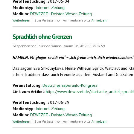
Veröffentlichung:
2017-05-04
Medientyp:
Internet-Zeitung
Medium:
DEWEZET - Deister-Weser-Zeitung
über Wortgewandt ins Jubeljahr
Weiterlesen
Zum Verfassen von Kommentaren bitte
Anmelden
.
Sprachlich ohne Grenzen
Gespeichert von
Louis von Wunsc...
am/um Do, 2017-06-29 07:59
HAMELN. Mi ghojas revidi vin“ – „Ich freue mich, dich wiederzusehen.“
Das sagten Eva Shkolnykova, Heinz-Wilhelm Sprick, Waltraut und Kl
schon Tradition, dass auch Freunde aus dem Ausland am Deutschen E
Veranstaltung:
Deutscher Esperanto-Kongress
Link zum Artikel:
https://www.dewezet.de/startseite_artikel,-sprach
Veröffentlichung:
2017-06-29
Medientyp:
Internet-Zeitung
Medium:
DEWEZET - Deister-Weser-Zeitung
über Sprachlich ohne Grenzen
Weiterlesen
Zum Verfassen von Kommentaren bitte
Anmelden
.