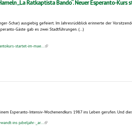
meln „La Ratkaptista Bando“. Neuer Esperanto-Kurs s
fänger-Schar) ausgiebig gefeiert. Im Jahresrückblick erinnerte der Vorsitze
eranto-Gäste gab es zwei Stadtführungen. (...)
antokurs-startet-im-mae...
(link is external)
tista Bando“. Neuer Esperanto-Kurs startet im März
einem Esperanto-Intensiv-Wochenendkurs 1987 ins Leben gerufen. Und dies
wandt-ins-jubeljahr-_ar...
(link is external)