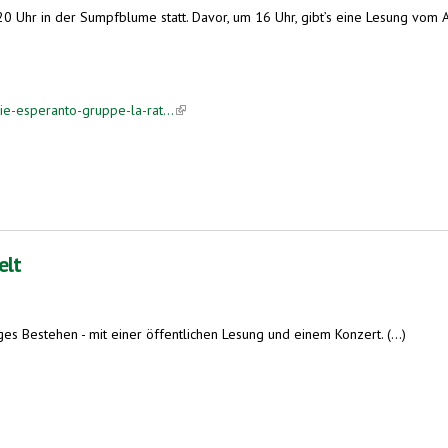
0 Uhr in der Sumpfblume statt. Davor, um 16 Uhr, gibt’s eine Lesung vom 
e-esperanto-gruppe-la-rat...
(link is external)
. Jubiläum
elt
es Bestehen - mit einer öffentlichen Lesung und einem Konzert. (...)