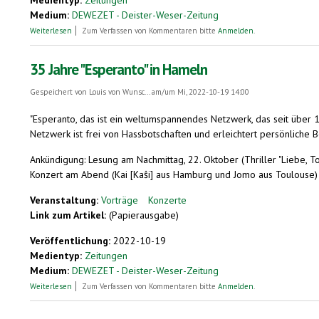
Medium:
DEWEZET - Deister-Weser-Zeitung
über Ein actiongeladener Thriller und Lieder aus aller Welt
Weiterlesen
Zum Verfassen von Kommentaren bitte
Anmelden
.
35 Jahre "Esperanto" in Hameln
Gespeichert von
Louis von Wunsc...
am/um Mi, 2022-10-19 14:00
"Esperanto, das ist ein weltumspannendes Netzwerk, das seit über 1
Netzwerk ist frei von Hassbotschaften und erleichtert persönliche B
Ankündigung: Lesung am Nachmittag, 22. Oktober (Thriller "Liebe, T
Konzert am Abend (Kai [Kaŝi] aus Hamburg und Jomo aus Toulouse)
Veranstaltung:
Vorträge
Konzerte
Link zum Artikel:
(Papierausgabe)
Veröffentlichung:
2022-10-19
Medientyp:
Zeitungen
Medium:
DEWEZET - Deister-Weser-Zeitung
über 35 Jahre "Esperanto" in Hameln
Weiterlesen
Zum Verfassen von Kommentaren bitte
Anmelden
.