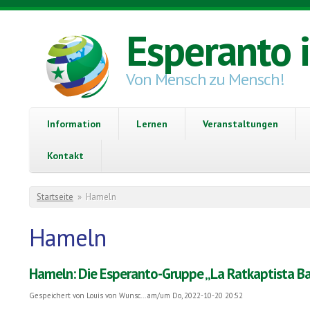
Direkt zum Inhalt
Esperanto 
Von Mensch zu Mensch!
Information
Lernen
Veranstaltungen
Kontakt
Sie sind hier
Startseite
»
Hameln
Hameln
Hameln: Die Esperanto-Gruppe „La Ratkaptista Ban
Gespeichert von
Louis von Wunsc...
am/um Do, 2022-10-20 20:52