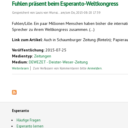
Fuhlen präsent beim Esperanto-Weltkongress
Gespeichert von
Louis von Wunsc...
am/um Do, 2015-08-20 17:39
Fuhlen/Lille. Ein paar Millionen Menschen haben bisher die interna
Sprecher zu ihrem Weltkongress zusammen. (...)
Link zum Artikel:
Auch in Schaumburger Zeitung (Rinteln); Papier
Veröffentlichung:
2015-07-25
Medientyp:
Zeitungen
Medium:
DEWEZET - Deister-Weser-Zeitung
über Fuhlen präsent beim Esperanto-Weltkongress
Weiterlesen
Zum Verfassen von Kommentaren bitte
Anmelden
.
Seiten
Esperanto
Häufige Fragen
Esperanto lernen