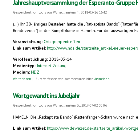
Jahreshauptversammlung der Esperanto-Gruppe Ha
Gespeichert von
Louis von Wunsc...
am/um Fr, 2018-03-16 16:42
(...) Ihr 30-jähriges Bestehen hatte die „Ratkaptista Bando“ (Ratten
Rendezvous“) in der Sumpfblume in Hameln. Für die auswärtigen Esp
Veranstaltung:
Ortsgruppentreffen
Link zum Artikel:
http://www.ndz.de/startseite_artikel,-neuer-esper
Veröffentlichung:
2018-03-14
Medientyp:
Internet-Zeitung
Medium:
NDZ
über Jahreshauptversammlung der Esperanto-Gruppe Hameln „La Ratkap
Weiterlesen
Zum Verfassen von Kommentaren bitte
Anmelden
.
Wortgewandt ins Jubeljahr
Gespeichert von
Louis von Wunsc...
am/um So, 2017-07-02 00:06
HAMELN. Die „Ratkaptista Bando“ (Rattenfänger-Schar) wurde nach 
Link zum Artikel:
https://www.dewezet.de/startseite_artikel,-wortge