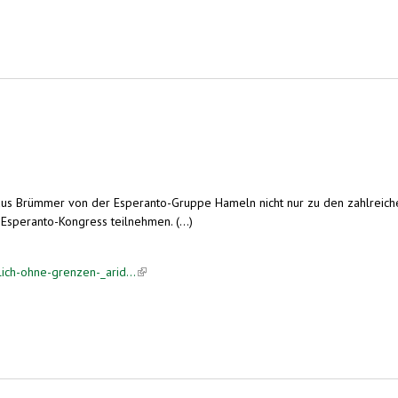
aus Brümmer von der Esperanto-Gruppe Hameln nicht nur zu den zahlreiche
speranto-Kongress teilnehmen. (...)
lich-ohne-grenzen-_arid...
(link is external)