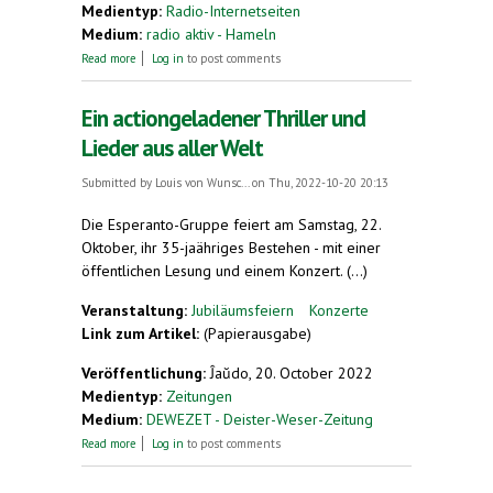
Medientyp:
Radio-Internetseiten
Medium:
radio aktiv - Hameln
about Hameln: Die Esperanto-Gruppe „La
Read more
Log in
to post comments
Ratkaptista Bando“ feiert Ihr 35. Jubiläum
Ein actiongeladener Thriller und
Lieder aus aller Welt
Submitted by
Louis von Wunsc...
on Thu, 2022-10-20 20:13
Die Esperanto-Gruppe feiert am Samstag, 22.
Oktober, ihr 35-jaähriges Bestehen - mit einer
öffentlichen Lesung und einem Konzert. (...)
Veranstaltung:
Jubiläumsfeiern
Konzerte
Link zum Artikel:
(Papierausgabe)
Veröffentlichung:
Ĵaŭdo, 20. October 2022
Medientyp:
Zeitungen
Medium:
DEWEZET - Deister-Weser-Zeitung
about Ein actiongeladener Thriller und Lieder aus
Read more
Log in
to post comments
aller Welt