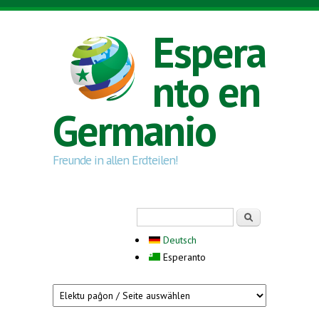
Skip to main content
Espera
nto en
Germanio
Freunde in allen Erdteilen!
Search form
Serĉi
Deutsch
Esperanto