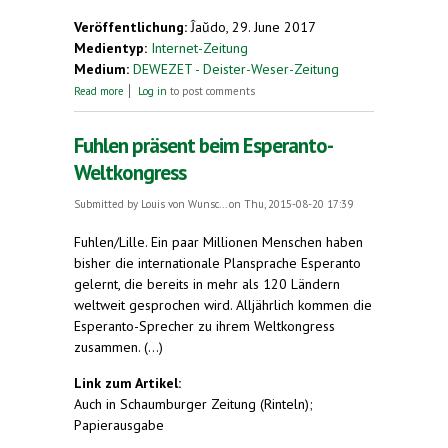
Veröffentlichung:
Ĵaŭdo, 29. June 2017
Medientyp:
Internet-Zeitung
Medium:
DEWEZET - Deister-Weser-Zeitung
about Sprachlich ohne Grenzen
Read more
Log in
to post comments
Fuhlen präsent beim Esperanto-
Weltkongress
Submitted by
Louis von Wunsc...
on Thu, 2015-08-20 17:39
Fuhlen/Lille. Ein paar Millionen Menschen haben
bisher die internationale Plansprache Esperanto
gelernt, die bereits in mehr als 120 Ländern
weltweit gesprochen wird. Alljährlich kommen die
Esperanto-Sprecher zu ihrem Weltkongress
zusammen. (...)
Link zum Artikel:
Auch in Schaumburger Zeitung (Rinteln);
Papierausgabe