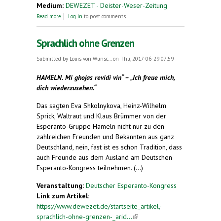
Medium:
DEWEZET - Deister-Weser-Zeitung
about Wortgewandt ins Jubeljahr
Read more
Log in
to post comments
Sprachlich ohne Grenzen
Submitted by
Louis von Wunsc...
on Thu, 2017-06-29 07:59
HAMELN. Mi ghojas revidi vin“ – „Ich freue mich,
dich wiederzusehen.“
Das sagten Eva Shkolnykova, Heinz-Wilhelm
Sprick, Waltraut und Klaus Brümmer von der
Esperanto-Gruppe Hameln nicht nur zu den
zahlreichen Freunden und Bekannten aus ganz
Deutschland, nein, fast ist es schon Tradition, dass
auch Freunde aus dem Ausland am Deutschen
Esperanto-Kongress teilnehmen. (...)
Veranstaltung:
Deutscher Esperanto-Kongress
Link zum Artikel:
https://www.dewezet.de/startseite_artikel,-
sprachlich-ohne-grenzen-_arid...
(link is external)