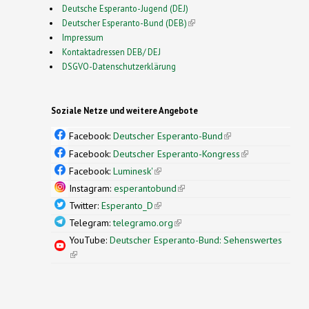
Deutsche Esperanto-Jugend (DEJ)
Deutscher Esperanto-Bund (DEB)
(link is external)
Impressum
Kontaktadressen DEB/ DEJ
DSGVO-Datenschutzerklärung
Soziale Netze und weitere Angebote
Facebook:
Deutscher Esperanto-Bund
(link is
external)
Facebook:
Deutscher Esperanto-Kongress
(link is
external)
Facebook:
Luminesk'
(link is external)
Instagram:
esperantobund
(link is external)
Twitter:
Esperanto_D
(link is external)
Telegram:
telegramo.org
(link is external)
YouTube:
Deutscher Esperanto-Bund: Sehenswertes
(link is external)