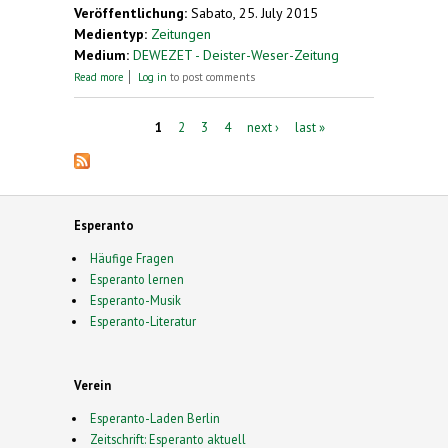
Veröffentlichung:
Sabato, 25. July 2015
Medientyp:
Zeitungen
Medium:
DEWEZET - Deister-Weser-Zeitung
about Fuhlen präsent beim Esperanto-
Read more
Log in
to post comments
Weltkongress
Pages
1
2
3
4
next ›
last »
Esperanto
Häufige Fragen
Esperanto lernen
Esperanto-Musik
Esperanto-Literatur
Verein
Esperanto-Laden Berlin
Zeitschrift: Esperanto aktuell