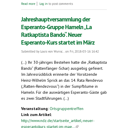
about 35 Jahre "Esperanto" in Hameln
Read more
Log in
to post comments
Jahreshauptversammlung der
Esperanto-Gruppe Hameln „La
Ratkaptista Bando“. Neuer
Esperanto-Kurs startet im März
Submitted by
Louis von Wunsc...
on Fri, 2018-03-16 16:42
(...) Ihr 30-jähriges Bestehen hatte die „Ratkaptista
Bando“ (Rattenfänger-Schar) ausgiebig gefeiert.
Im Jahresrückblick erinnerte der Vorsitzende
Heinz-Wilhelm Sprick an das 14. Rata Rendevuo
(„Ratten-Rendezvous“) in der Sumpfblume in
Hameln. Für die auswärtigen Esperanto-Gäste gab
es zwei Stadtführungen. (...)
Veranstaltung:
Ortsgruppentreffen
Link zum Artikel:
http://www.ndz.de/startseite_artikel,-neuer-
esperantokurs-startet-im-mae...
(link is external)