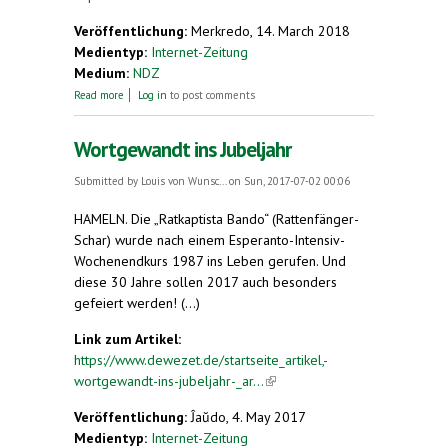
Veröffentlichung:
Merkredo, 14. March 2018
Medientyp:
Internet-Zeitung
Medium:
NDZ
about Jahreshauptversammlung der Esperanto-
Read more
Log in
to post comments
Gruppe Hameln „La Ratkaptista Bando“. Neuer
Esperanto-Kurs startet im März
Wortgewandt ins Jubeljahr
Submitted by
Louis von Wunsc...
on Sun, 2017-07-02 00:06
HAMELN. Die „Ratkaptista Bando“ (Rattenfänger-
Schar) wurde nach einem Esperanto-Intensiv-
Wochenendkurs 1987 ins Leben gerufen. Und
diese 30 Jahre sollen 2017 auch besonders
gefeiert werden! (...)
Link zum Artikel:
https://www.dewezet.de/startseite_artikel,-
wortgewandt-ins-jubeljahr-_ar...
(link is external)
Veröffentlichung:
Ĵaŭdo, 4. May 2017
Medientyp:
Internet-Zeitung