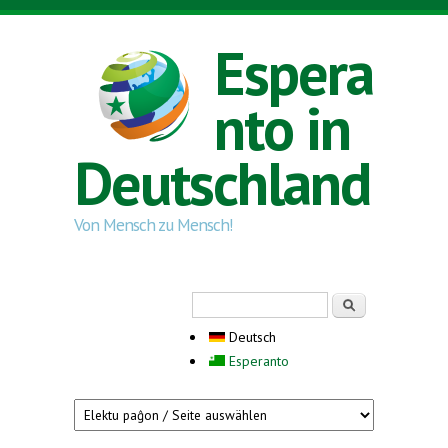
Direkt zum Inhalt
Espera
nto in
Deutschland
Von Mensch zu Mensch!
Suchformular
Suche
Deutsch
Esperanto