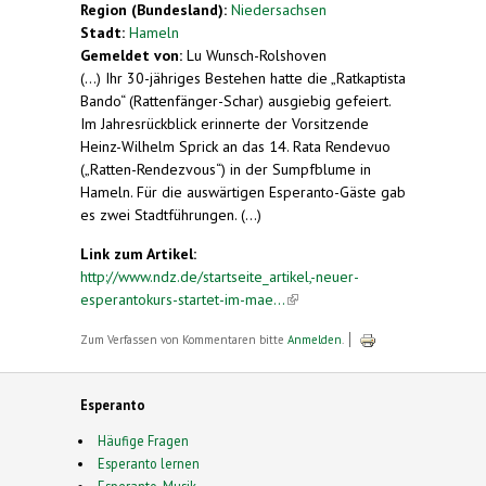
Region (Bundesland):
Niedersachsen
Stadt:
Hameln
Gemeldet von:
Lu Wunsch-Rolshoven
(...) Ihr 30-jähriges Bestehen hatte die „Ratkaptista
Bando“ (Rattenfänger-Schar) ausgiebig gefeiert.
Im Jahresrückblick erinnerte der Vorsitzende
Heinz-Wilhelm Sprick an das 14. Rata Rendevuo
(„Ratten-Rendezvous“) in der Sumpfblume in
Hameln. Für die auswärtigen Esperanto-Gäste gab
es zwei Stadtführungen. (...)
Link zum Artikel:
http://www.ndz.de/startseite_artikel,-neuer-
esperantokurs-startet-im-mae...
(link is external)
Zum Verfassen von Kommentaren bitte
Anmelden
.
Esperanto
Häufige Fragen
Esperanto lernen
Esperanto-Musik