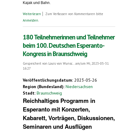
Kajak und Bahn.
über Neuer Vorsitzender des Deutschen
Weiterlesen
Zum Verfassen von Kommentaren bitte
Esperanto-Bundes. Erfolgreicher 100. Deutscher
Anmelden
.
Esperanto-Kongress in Braunschweig
180 Teilnehmerinnen und Teilnehmer
beim 100. Deutschen Esperanto-
Kongress in Braunschweig
Gespeichert von
Louis von Wunsc...
am/um Mi, 2023-05-31
16:27
Veröffentlichungsdatum:
2023-05-26
Region (Bundesland):
Niedersachsen
Stadt:
Braunschweig
Reichhaltiges Programm in
Esperanto mit Konzerten,
Kabarett, Vorträgen, Diskussionen,
Seminaren und Ausflügen