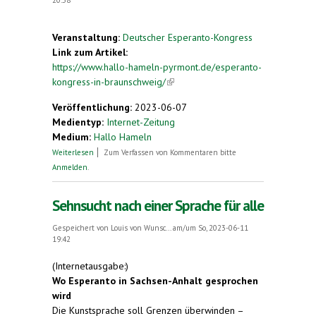
Veranstaltung:
Deutscher Esperanto-Kongress
Link zum Artikel:
https://www.hallo-hameln-pyrmont.de/esperanto-
kongress-in-braunschweig/
(link is external)
Veröffentlichung:
2023-06-07
Medientyp:
Internet-Zeitung
Medium:
Hallo Hameln
über Esperanto-Kongress in Braunschweig
Weiterlesen
Zum Verfassen von Kommentaren bitte
Anmelden
.
Sehnsucht nach einer Sprache für alle
Gespeichert von
Louis von Wunsc...
am/um So, 2023-06-11
19:42
(Internetausgabe:)
Wo Esperanto in Sachsen-Anhalt gesprochen
wird
Die Kunstsprache soll Grenzen überwinden –