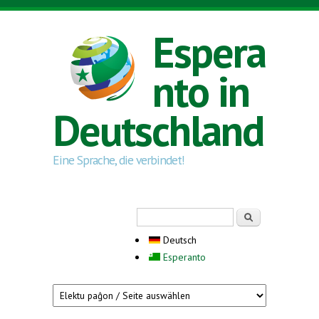
Direkt zum Inhalt
Espera
nto in
Deutschland
Eine Sprache, die verbindet!
Suchformular
Suche
Deutsch
Esperanto