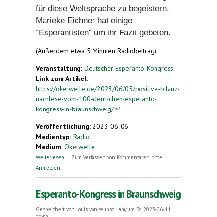
für diese Weltsprache zu begeistern.
Marieke Eichner hat einige
“Esperantisten” um ihr Fazit gebeten.
(Außerdem etwa 5 Minuten Radiobeitrag)
Veranstaltung:
Deutscher Esperanto-Kongress
Link zum Artikel:
https://okerwelle.de/2023/06/05/positive-bilanz-
nachlese-vom-100-deutschen-esperanto-
kongress-in-braunschweig/
(link is external)
Veröffentlichung:
2023-06-06
Medientyp:
Radio
Medium:
Okerwelle
über Positive Bilanz: Nachlese vom 100.
Weiterlesen
Zum Verfassen von Kommentaren bitte
deutschen Esperanto-Kongress in Braunschweig
Anmelden
.
Esperanto-Kongress in Braunschweig
Gespeichert von
Louis von Wunsc...
am/um So, 2023-06-11
20:58