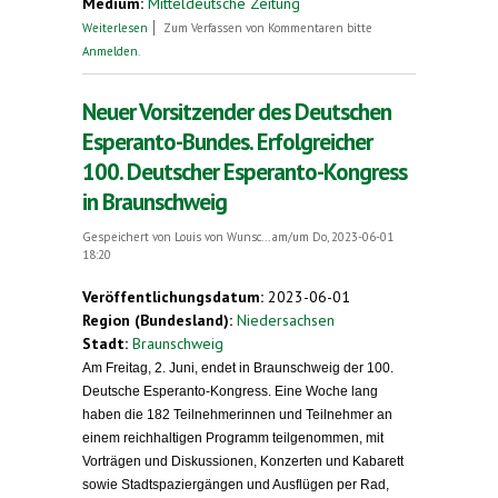
Medium:
Mitteldeutsche Zeitung
über Sehnsucht nach einer Sprache für alle
Weiterlesen
Zum Verfassen von Kommentaren bitte
Anmelden
.
Neuer Vorsitzender des Deutschen
Esperanto-Bundes. Erfolgreicher
100. Deutscher Esperanto-Kongress
in Braunschweig
Gespeichert von
Louis von Wunsc...
am/um Do, 2023-06-01
18:20
Veröffentlichungsdatum:
2023-06-01
Region (Bundesland):
Niedersachsen
Stadt:
Braunschweig
Am Freitag, 2. Juni, endet in Braunschweig der 100.
Deutsche Esperanto-Kongress. Eine Woche lang
haben die 182 Teilnehmerinnen und Teilnehmer an
einem reichhaltigen Programm teilgenommen, mit
Vorträgen und Diskussionen, Konzerten und Kabarett
sowie Stadtspaziergängen und Ausflügen per Rad,