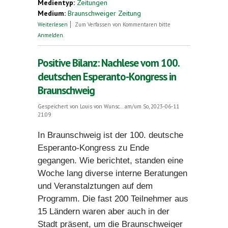
Medientyp:
Zeitungen
Medium:
Braunschweiger Zeitung
über Hier kann man kostenlos Esperanto lernen
Weiterlesen
Zum Verfassen von Kommentaren bitte
Anmelden
.
Positive Bilanz: Nachlese vom 100.
deutschen Esperanto-Kongress in
Braunschweig
Gespeichert von
Louis von Wunsc...
am/um So, 2023-06-11
21:09
In Braunschweig ist der 100. deutsche
Esperanto-Kongress zu Ende
gegangen. Wie berichtet, standen eine
Woche lang diverse interne Beratungen
und Veranstalztungen auf dem
Programm. Die fast 200 Teilnehmer aus
15 Ländern waren aber auch in der
Stadt präsent, um die Braunschweiger