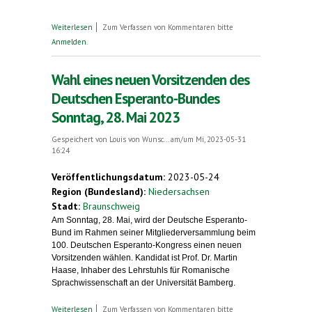
über 180 Teilnehmerinnen und Teilnehmer
Weiterlesen
Zum Verfassen von Kommentaren bitte
beim 100. Deutschen Esperanto- Kongress in
Anmelden
.
Braunschweig
Wahl eines neuen Vorsitzenden des
Deutschen Esperanto-Bundes
Sonntag, 28. Mai 2023
Gespeichert von
Louis von Wunsc...
am/um Mi, 2023-05-31
16:24
Veröffentlichungsdatum:
2023-05-24
Region (Bundesland):
Niedersachsen
Stadt:
Braunschweig
Am Sonntag, 28. Mai, wird der Deutsche Esperanto-
Bund im Rahmen seiner Mitgliederversammlung beim
100. Deutschen Esperanto-Kongress einen neuen
Vorsitzenden wählen. Kandidat ist Prof. Dr. Martin
Haase, Inhaber des Lehrstuhls für Romanische
Sprachwissenschaft an der Universität Bamberg.
über Wahl eines neuen Vorsitzenden des
Weiterlesen
Zum Verfassen von Kommentaren bitte