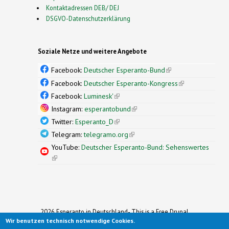
Kontaktadressen DEB/ DEJ
DSGVO-Datenschutzerklärung
Soziale Netze und weitere Angebote
Facebook:
Deutscher Esperanto-Bund
(link is
external)
Facebook:
Deutscher Esperanto-Kongress
(link is
external)
Facebook:
Luminesk'
(link is external)
Instagram:
esperantobund
(link is external)
Twitter:
Esperanto_D
(link is external)
Telegram:
telegramo.org
(link is external)
YouTube:
Deutscher Esperanto-Bund: Sehenswertes
(link is external)
2026 Esperanto in Deutschland- This is a Free Drupal
Wir benutzen technisch notwendige Cookies.
Theme