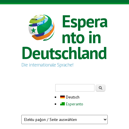
Direkt zum Inhalt
Espera
nto in
Deutschland
Die internationale Sprache!
Suchformular
Suche
Deutsch
Esperanto