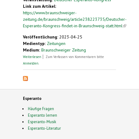
Link zum Artikel:
https://www.braunschweiger-
zeitung.de/braunschweig/article238223735/Deutscher-
Esperanto-Kongress-findet-in-Braunschweig-statt.html
(link is
external
Veröffentlichung:
2023-04-25
Medientyp:
Zeitungen
Medium:
Braunschweiger Zeitung
über Deutscher Esperanto-Kongress findet in
Weiterlesen
Zum Verfassen von Kommentaren bitte
Braunschweig statt
Anmelden
.
Esperanto
Häufige Fragen
Esperanto lernen
Esperanto-Musik
Esperanto-Literatur