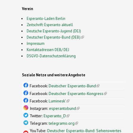
Verein
Esperanto-Laden Berlin
Zeitschrift: Esperanto aktuell
Deutsche Esperanto-Jugend (DEJ)
Deutscher Esperanto-Bund (DEB)
(link is external)
Impressum
Kontaktadressen DEB/ DEJ
DSGVO-Datenschutzerklärung
Soziale Netze und weitere Angebote
Facebook:
Deutscher Esperanto-Bund
(link is
external)
Facebook:
Deutscher Esperanto-Kongress
(link is
external)
Facebook:
Luminesk'
(link is external)
Instagram:
esperantobund
(link is external)
Twitter:
Esperanto_D
(link is external)
Telegram:
telegramo.org
(link is external)
YouTube:
Deutscher Esperanto-Bund: Sehenswertes