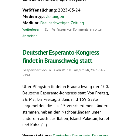
Veröffentlichung:
2023-05-24
Medientyp:
Zeitungen
Medium:
Braunschweiger Zeitung
über Hier kann man kostenlos Esperanto lernen
Weiterlesen
Zum Verfassen von Kommentaren bitte
Anmelden
.
Deutscher Esperanto-Kongress
findet in Braunschweig statt
Gespeichert von
Louis von Wunsc...
am/um Mi, 2023-04-26
21:41
Über Pfingsten findet in Braunschweig der 100.
Deutsche Esperanto-Kongress statt. Von Freitag,
26. Mai, bis Freitag, 2. Juni, sind 159 Gäste
angemeldet, die aus 15 verschiedenen Ländern
stammen, neben den Nachbarländern unter
anderem auch aus Italien, Island, Pakistan, Israel
und Kuba. (...)
Veranstaltung:
Deutscher Esperanto-Kongress