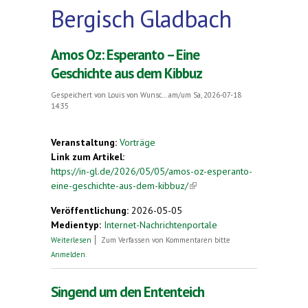
Bergisch Gladbach
Amos Oz: Esperanto – Eine
Geschichte aus dem Kibbuz
Gespeichert von
Louis von Wunsc...
am/um Sa, 2026-07-18
14:35
Veranstaltung:
Vorträge
Link zum Artikel:
https://in-gl.de/2026/05/05/amos-oz-esperanto-
eine-geschichte-aus-dem-kibbuz/
(link is external)
Veröffentlichung:
2026-05-05
Medientyp:
Internet-Nachrichtenportale
über Amos Oz: Esperanto – Eine Geschichte aus
Weiterlesen
Zum Verfassen von Kommentaren bitte
dem Kibbuz
Anmelden
.
Singend um den Ententeich