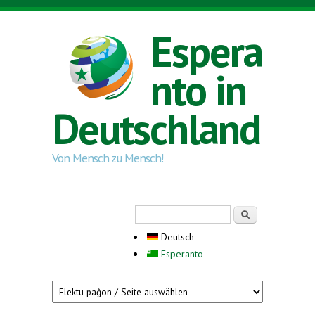
Direkt zum Inhalt
Espera
nto in
Deutschland
Von Mensch zu Mensch!
Suchformular
Suche
Deutsch
Esperanto