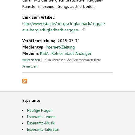
Künstler mit seinen Songs auch arbeiten.
Link zum Artikel:
http://www.ksta.de/bergisch-gladbach/reggae-
aus-bergisch-gladbach-reggae...
(link is external)
Veröffentlichung:
2015-05-31
Medientyp:
Internet-Zeitung
Medium:
KStA - Kölner Stadt-Anzeiger
über Reggaeklänge für eine bessere Welt
Weiterlesen
Zum Verfassen von Kommentaren bitte
Anmelden
.
Esperanto
Häufige Fragen
Esperanto lernen
Esperanto-Musik
Esperanto-Literatur