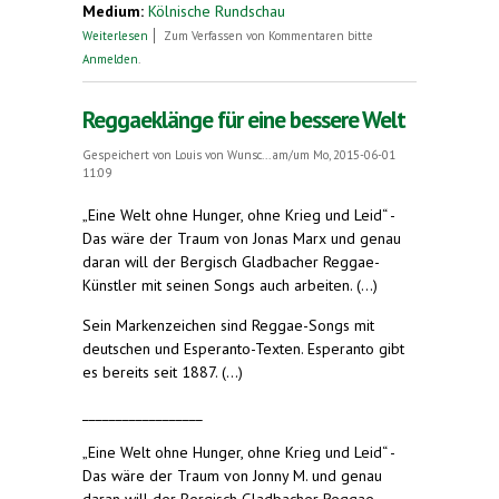
Medium:
Kölnische Rundschau
über Singend um den Ententeich
Weiterlesen
Zum Verfassen von Kommentaren bitte
Anmelden
.
Reggaeklänge für eine bessere Welt
Gespeichert von
Louis von Wunsc...
am/um Mo, 2015-06-01
11:09
„Eine Welt ohne Hunger, ohne Krieg und Leid“ -
Das wäre der Traum von Jonas Marx und genau
daran will der Bergisch Gladbacher Reggae-
Künstler mit seinen Songs auch arbeiten.
(...)
Sein Markenzeichen sind Reggae-Songs mit
deutschen und Esperanto-Texten. Esperanto gibt
es bereits seit 1887. (...)
__________________
„Eine Welt ohne Hunger, ohne Krieg und Leid“ -
Das wäre der Traum von Jonny M. und genau
daran will der Bergisch Gladbacher Reggae-