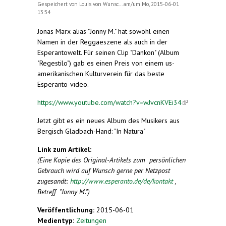
Gespeichert von
Louis von Wunsc...
am/um Mo, 2015-06-01
13:34
Jonas Marx alias "Jonny M." hat sowohl einen
Namen in der Reggaeszene als auch in der
Esperantowelt. Für seinen Clip "Dankon" (Album
"Regestilo") gab es einen Preis von einem us-
amerikanischen Kulturverein für das beste
Esperanto-video.
https://www.youtube.com/watch?v=wJvcnKVEi34
(link is
external)
Jetzt gibt es ein neues Album des Musikers aus
Bergisch Gladbach-Hand: "In Natura"
Link zum Artikel:
(Eine Kopie des Original-Artikels zum persönlichen
Gebrauch wird auf Wunsch gerne per Netzpost
zugesandt:
http://www.esperanto.de/de/kontakt
,
Betreff "Jonny M.")
Veröffentlichung:
2015-06-01
Medientyp:
Zeitungen