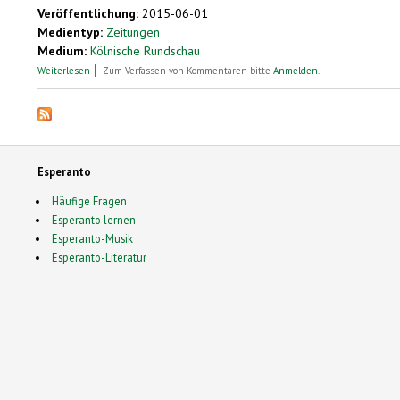
Veröffentlichung:
2015-06-01
Medientyp:
Zeitungen
Medium:
Kölnische Rundschau
über Singend um den Ententeich
Weiterlesen
Zum Verfassen von Kommentaren bitte
Anmelden
.
Esperanto
Häufige Fragen
Esperanto lernen
Esperanto-Musik
Esperanto-Literatur