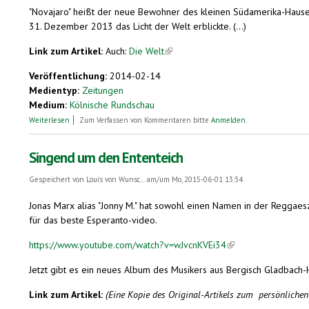
"Novajaro" heißt der neue Bewohner des kleinen Südamerika-Hauses
31. Dezember 2013 das Licht der Welt erblickte. (...)
Link zum Artikel:
Auch:
Die Welt
(link is external)
Veröffentlichung:
2014-02-14
Medientyp:
Zeitungen
Medium:
Kölnische Rundschau
über Ein haariges Neujährchen
Weiterlesen
Zum Verfassen von Kommentaren bitte
Anmelden
.
Singend um den Ententeich
Gespeichert von
Louis von Wunsc...
am/um Mo, 2015-06-01 13:34
Jonas Marx alias "Jonny M." hat sowohl einen Namen in der Reggaesz
für das beste Esperanto-video.
https://www.youtube.com/watch?v=wJvcnKVEi34
(link is external)
Jetzt gibt es ein neues Album des Musikers aus Bergisch Gladbach-H
Link zum Artikel:
(Eine Kopie des Original-Artikels zum persönliche