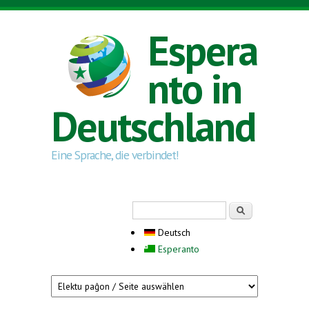
Direkt zum Inhalt
Espera
nto in
Deutschland
Eine Sprache, die verbindet!
Suchformular
Suche
Deutsch
Esperanto