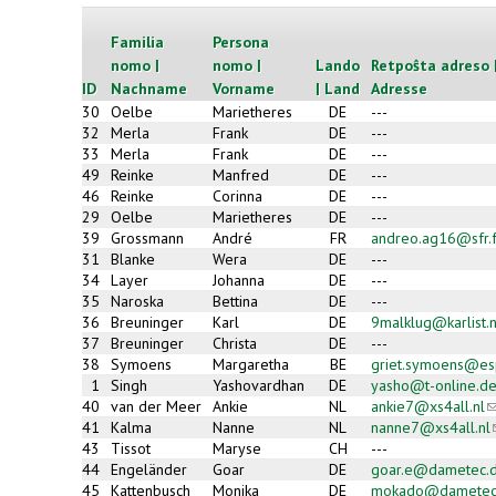
Familia
Persona
nomo |
nomo |
Lando
Retpoŝta adreso 
ID
Nachname
Vorname
| Land
Adresse
30
Oelbe
Marietheres
DE
---
32
Merla
Frank
DE
---
33
Merla
Frank
DE
---
49
Reinke
Manfred
DE
---
46
Reinke
Corinna
DE
---
29
Oelbe
Marietheres
DE
---
39
Grossmann
André
FR
andreo.ag16@sfr.f
31
Blanke
Wera
DE
---
34
Layer
Johanna
DE
---
35
Naroska
Bettina
DE
---
36
Breuninger
Karl
DE
9malklug@karlist.
37
Breuninger
Christa
DE
---
38
Symoens
Margaretha
BE
griet.symoens@es
1
Singh
Yashovardhan
DE
yasho@t-online.d
40
van der Meer
Ankie
NL
ankie7@xs4all.nl
(l
s
41
Kalma
Nanne
NL
nanne7@xs4all.nl
(
e
43
Tissot
Maryse
CH
---
m
44
Engeländer
Goar
DE
goar.e@dametec.
45
Kattenbusch
Monika
DE
mokado@dametec