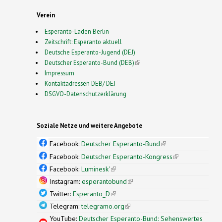
Verein
Esperanto-Laden Berlin
Zeitschrift: Esperanto aktuell
Deutsche Esperanto-Jugend (DEJ)
Deutscher Esperanto-Bund (DEB)
(link is external)
Impressum
Kontaktadressen DEB/ DEJ
DSGVO-Datenschutzerklärung
Soziale Netze und weitere Angebote
Facebook:
Deutscher Esperanto-Bund
(link is
external)
Facebook:
Deutscher Esperanto-Kongress
(link is
external)
Facebook:
Luminesk'
(link is external)
Instagram:
esperantobund
(link is external)
Twitter:
Esperanto_D
(link is external)
Telegram:
telegramo.org
(link is external)
YouTube:
Deutscher Esperanto-Bund: Sehenswertes