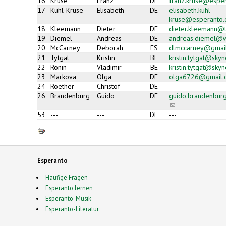
16
Kruse
Franz
DE
franz.kruse@espe
e-
17
Kuhl-Kruse
Elisabeth
DE
elisabeth.kuhl-
mail)
kruse@esperanto.
18
Kleemann
Dieter
DE
dieter.kleemann@t
19
Diemel
Andreas
DE
andreas.diemel@
20
McCarney
Deborah
ES
dlmccarney@gmai
21
Tytgat
Kristin
BE
kristin.tytgat@skyn
22
Ronin
Vladimir
BE
kristin.tytgat@skyn
23
Markova
Olga
DE
olga6726@gmail.
24
Roether
Christof
DE
---
26
Brandenburg
Guido
DE
guido.brandenbur
(link
sends
53
---
---
DE
---
e-
mail)
Esperanto
Häufige Fragen
Esperanto lernen
Esperanto-Musik
Esperanto-Literatur