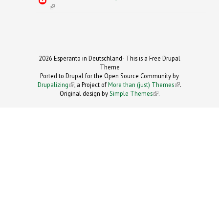
(link is external)
2026 Esperanto in Deutschland- This is a Free Drupal
Theme
Ported to Drupal for the Open Source Community by
Drupalizing
(link is external)
, a Project of
More than (just) Themes
(link is
.
Original design by
Simple Themes
.
(link is
external)
external)