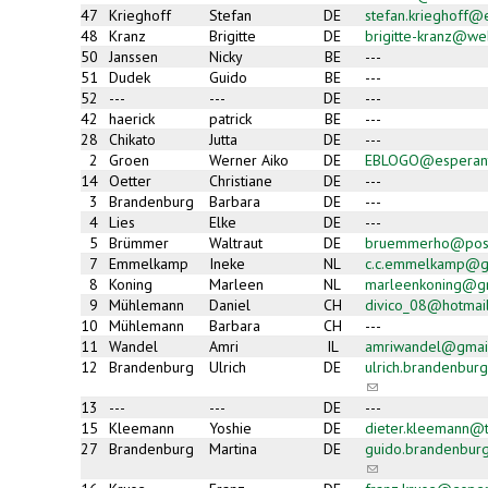
47
Krieghoff
Stefan
DE
stefan.krieghoff@
48
Kranz
Brigitte
DE
brigitte-kranz@we
50
Janssen
Nicky
BE
---
51
Dudek
Guido
BE
---
52
---
---
DE
---
42
haerick
patrick
BE
---
28
Chikato
Jutta
DE
---
2
Groen
Werner Aiko
DE
EBLOGO@esperan
14
Oetter
Christiane
DE
---
3
Brandenburg
Barbara
DE
---
4
Lies
Elke
DE
---
5
Brümmer
Waltraut
DE
bruemmerho@pos
7
Emmelkamp
Ineke
NL
c.c.emmelkamp@g
8
Koning
Marleen
NL
marleenkoning@g
9
Mühlemann
Daniel
CH
divico_08@hotmai
10
Mühlemann
Barbara
CH
---
11
Wandel
Amri
IL
amriwandel@gmai
12
Brandenburg
Ulrich
DE
ulrich.brandenbu
(link
sends
13
---
---
DE
---
e-
15
Kleemann
Yoshie
DE
dieter.kleemann@t
mail)
27
Brandenburg
Martina
DE
guido.brandenbur
(link
sends