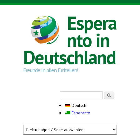
Direkt zum Inhalt
Espera
nto in
Deutschland
Freunde in allen Erdteilen!
Suchformular
Suche
Deutsch
Esperanto