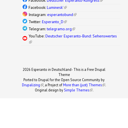
Facebook:
Deutscher Esperanto-Kongress
(link is
external)
Facebook:
Luminesk'
(link is external)
Instagram:
esperantobund
(link is external)
Twitter:
Esperanto_D
(link is external)
Telegram:
telegramo.org
(link is external)
YouTube:
Deutscher Esperanto-Bund: Sehenswertes
(link is external)
2026 Esperanto in Deutschland- This is a Free Drupal
Theme
Ported to Drupal for the Open Source Community by
Drupalizing
(link is external)
, a Project of
More than (just) Themes
(link is
.
Original design by
Simple Themes
.
(link is
external)
external)