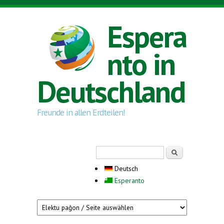
Direkt zum Inhalt
Espera
nto in
Deutschland
Freunde in allen Erdteilen!
Suchformular
Suche
Deutsch
Esperanto