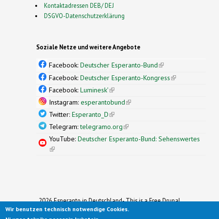
Kontaktadressen DEB/ DEJ
DSGVO-Datenschutzerklärung
Soziale Netze und weitere Angebote
Facebook:
Deutscher Esperanto-Bund
(link is
external)
Facebook:
Deutscher Esperanto-Kongress
(link is
external)
Facebook:
Luminesk'
(link is external)
Instagram:
esperantobund
(link is external)
Twitter:
Esperanto_D
(link is external)
Telegram:
telegramo.org
(link is external)
YouTube:
Deutscher Esperanto-Bund: Sehenswertes
(link is external)
2026 Esperanto in Deutschland- This is a Free Drupal
Wir benutzen technisch notwendige Cookies.
Theme
Ported to Drupal for the Open Source Community by