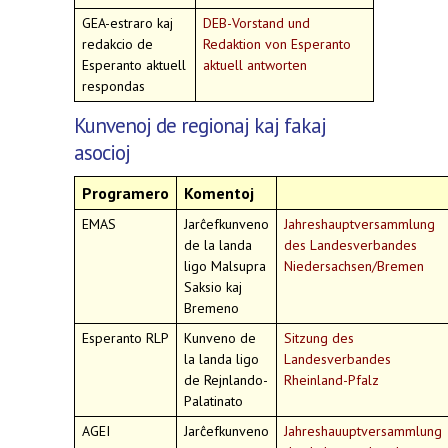
GEA-estraro kaj
DEB-Vorstand und
redakcio de
Redaktion von Esperanto
Esperanto aktuell
aktuell antworten
respondas
Kunvenoj de regionaj kaj fakaj
asocioj
Programero
Komentoj
EMAS
Jarĉefkunveno
Jahreshauptversammlung
de la landa
des Landesverbandes
ligo Malsupra
Niedersachsen/Bremen
Saksio kaj
Bremeno
Esperanto RLP
Kunveno de
Sitzung des
la landa ligo
Landesverbandes
de Rejnlando-
Rheinland-Pfalz
Palatinato
AGEI
Jarĉefkunveno
Jahreshauuptversammlung