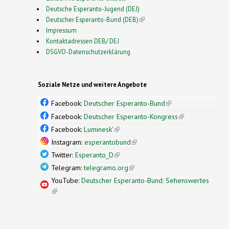
Deutsche Esperanto-Jugend (DEJ)
Deutscher Esperanto-Bund (DEB)
(link is external)
Impressum
Kontaktadressen DEB/ DEJ
DSGVO-Datenschutzerklärung
Soziale Netze und weitere Angebote
Facebook:
Deutscher Esperanto-Bund
(link is
external)
Facebook:
Deutscher Esperanto-Kongress
(link is
external)
Facebook:
Luminesk'
(link is external)
Instagram:
esperantobund
(link is external)
Twitter:
Esperanto_D
(link is external)
Telegram:
telegramo.org
(link is external)
YouTube:
Deutscher Esperanto-Bund: Sehenswertes
(link is external)