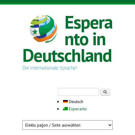
Direkt zum Inhalt
Espera
nto in
Deutschland
Die internationale Sprache!
Suchformular
Suche
Deutsch
Esperanto