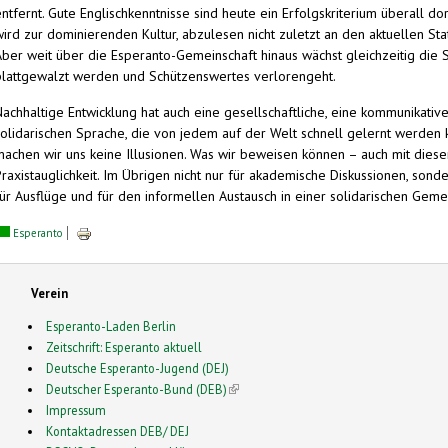
entfernt. Gute Englischkenntnisse sind heute ein Erfolgskriterium überall d
wird zur dominierenden Kultur, abzulesen nicht zuletzt an den aktuellen Sta
Aber weit über die Esperanto-Gemeinschaft hinaus wächst gleichzeitig die
plattgewalzt werden und Schützenswertes verlorengeht.
Nachhaltige Entwicklung hat auch eine gesellschaftliche, eine kommunikativ
solidarischen Sprache, die von jedem auf der Welt schnell gelernt werden
machen wir uns keine Illusionen. Was wir beweisen können – auch mit dies
Praxistauglichkeit. Im Übrigen nicht nur für akademische Diskussionen, son
für Ausflüge und für den informellen Austausch in einer solidarischen Gemei
Esperanto
Verein
Esperanto-Laden Berlin
Zeitschrift: Esperanto aktuell
Deutsche Esperanto-Jugend (DEJ)
Deutscher Esperanto-Bund (DEB)
(link is external)
Impressum
Kontaktadressen DEB/ DEJ