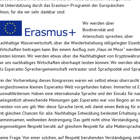
mit Unterstützung durch das Erasmus+-Programm der Europäischen
nion, für die wir sehr dankbar sind.
Wir werden über
Biodiversität und
Artenschutz sprechen, über
nachhaltige Wasserwirtschaft, über die Wiederbelebung stillgelegter Eisen
Wirtschaften beitragen kann. Bei einem Ausflug zum „Haus im Moor“ werden
leisten können. Wir werden etwas über die Nachhaltigkeit von Kryptowähru
wir uns nachhaltiges Wirtschaften überhaupt leisten können. Wir werden üb
als Esperanto-Sprechergemeinschaft vertrauter sind: Sprachpolitik und Sprac
Bei der Vorbereitung dieses Kongresses waren wir selbst etwas überrascht 
vergleichsweise kleinen Esperanto-Welt vorgefunden haben. Immerhin ist Es
Auswahlkriterium. Haben eine internationale Sprache und der Einsatz für 
gelegentlich abweichende Meinungen gab: Esperanto war von Beginn an mehr
eisten von uns gilt: Wer diese Sprache lernt, will damit einen Beitrag für 
mit gleichen Chancen für alle. Nachhaltige Entwicklung bedeutet Erhaltu
gemeinsamen, weltweiten Anstrengung. Das geht nicht ohne Verständigung. E
gegenseitigem Respekt beruht: auf gleichem Respekt für alle Muttersprachen
Keine Frage: Von einer solchen, auf Respekt beruhenden Verständigung sin