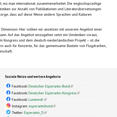
ort, wo man international zusammenarbeitet. Die englischsprachige
tistiken zur Anzahl von Publikationen und Literaturübersetzungen.
 Sorge, dass auf diese Weise andere Sprachen und Kulturen
e Dimension. Hier sollten wir ansetzen mit unserem Angebot einer
 kann. Auf das Angebot einzugehen setzt ein Umdenken voraus,
em Kongress und dem deutsch-niederländischen Projekt – ist die
dern auch für Konzerte, für das gemeinsame Basteln von Flugdrachen,
nschaft.
Soziale Netze und weitere Angebote
Facebook:
Deutscher Esperanto-Bund
(link is external)
Facebook:
Deutscher Esperanto-Kongress
(link is external)
Facebook:
Luminesk'
(link is external)
Instagram:
esperantobund
(link is external)
Twitter:
Esperanto_D
(link is external)