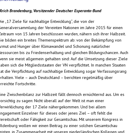
Ulrich Brandenburg, Vorsitzender Deutscher Esperanto-Bund
ie „17 Ziele für nachhaltige Entwicklung“, die von der
Generalversammlung der Vereinten Nationen im Jahre 2015 für einen
Zeitraum von 15 Jahren beschlossen wurden, nähern sich ihrer Halbzeit.
Sie bilden ein breites Themenspektrum ab: von der Bekämpfung von
Armut und Hunger über Klimawandel und Schonung natürlicher
Ressourcen bis zu Friedenserhaltung und gleichen Bildungschancen. Auch
wenn sie meist allgemein gehalten sind: Auf die Umsetzung dieser Ziele
haben sich die Mitgliedsstaaten der VN verpflichtet. In manchen Staaten
hat die Verpflichtung auf nachhaltige Entwicklung sogar Verfassungsrang
erhalten. Viele – auch Deutschland – berichten regelmäßig über
rreichte Fortschritte.
Eine Zwischenbilanz zur Halbzeit fällt dennoch ernüchternd aus. Um es
orsichtig zu sagen: Nicht überall auf der Welt ist man einer
Verwirklichung der 17 Ziele nähergekommen. Und bei allem
Engagement Einzelner für dieses oder jenes Ziel – oft fehlt die
Bereitschaft oder Fähigkeit zur Gesamtschau. Mit unserem Kongress in
Oldenburg wollen wir einen Beitrag zu einer solchen Gesamtschau
leisten, in Zusammenarbeit mit unseren niederländischen Kollegen und