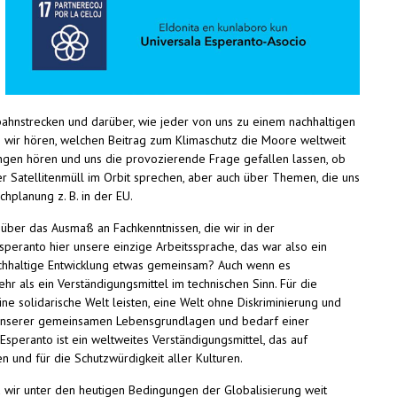
bahnstrecken und darüber, wie jeder von uns zu einem nachhaltigen
 wir hören, welchen Beitrag zum Klimaschutz die Moore weltweit
ngen hören und uns die provozierende Frage gefallen lassen, ob
er Satellitenmüll im Orbit sprechen, aber auch über Themen, die uns
hplanung z. B. in der EU.
über das Ausmaß an Fachkenntnissen, die wir in der
peranto hier unsere einzige Arbeitssprache, das war also ein
nachhaltige Entwicklung etwas gemeinsam? Auch wenn es
 als ein Verständigungsmittel im technischen Sinn. Für die
eine solidarische Welt leisten, eine Welt ohne Diskriminierung und
ng unserer gemeinsamen Lebensgrundlagen und bedarf einer
speranto ist ein weltweites Verständigungsmittel, das auf
 und für die Schutzwürdigkeit aller Kulturen.
d wir unter den heutigen Bedingungen der Globalisierung weit